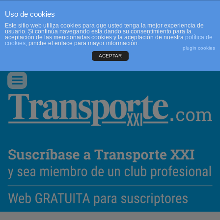
Uso de cookies
Este sitio web utiliza cookies para que usted tenga la mejor experiencia de
usuario. Si continúa navegando está dando su consentimiento para la
aceptación de las mencionadas cookies y la aceptación de nuestra
política de
cookies
, pinche el enlace para mayor información.
plugin cookies
ACEPTAR
QUIENES SOMOS
CONTACTO
PUBLICIDAD
ACCEDER
Conmutar
navegación