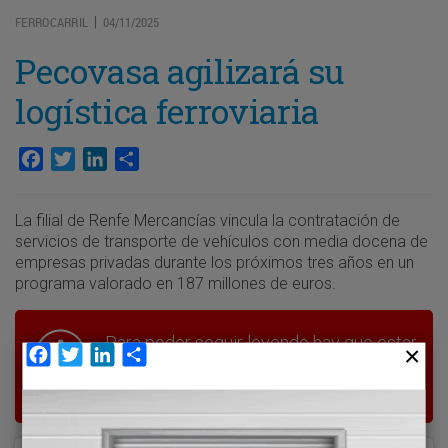
FERROCARRIL
04/11/2025
|
Pecovasa agilizará su
logística ferroviaria
Facebook
Twitter
LinkedIn
Compartir
La filial de Renfe Mercancías vincula la contratación de
servicios de transporte de vehículos con media docena de
empresas privadas durante los próximos tres años en un
programa valorado en 187 millones de euros.
Para poder seguir leyendo hay que estar
Facebook
Twitter
LinkedIn
Compartir
suscrito a Transporte XXI, el periódico
del transporte y la logística en España.