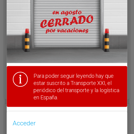
Acceder
Nombre de usuario
Clave
Para poder seguir leyendo hay que
estar suscrito a Transporte XXI, el
¿Olvidó su clave?
Haga clic aquí para recuperarla.
periódico del transporte y la logística
en España.
Registrarse
Acceder
Nombre de usuario (elija un nombre)
*