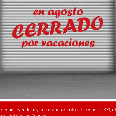
rde negocio por ‘alta ocupaci
 de tránsito a otras terminales del Mediterráneo por la conges
de un 80 por ciento de su capacidad.
 estar suscrito a Transporte XXI, el periódico del transpo
Registrarse
Nombre de usuario (elija un nombre)
*
seguir leyendo hay que estar suscrito a Transporte XXI, el
y la logística en España.