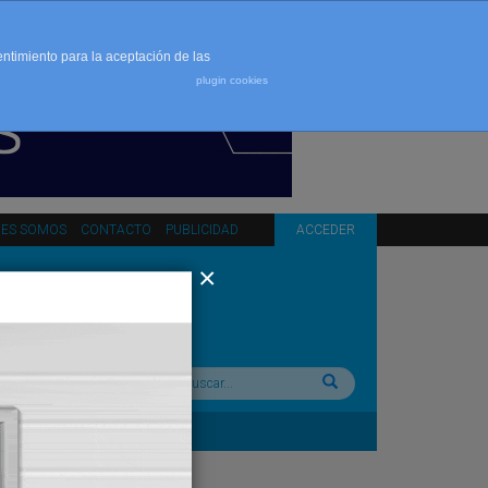
entimiento para la aceptación de las
plugin cookies
NES SOMOS
CONTACTO
PUBLICIDAD
ACCEDER
Buscar: