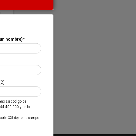
 un nombre)
*
(2)
mano su código de
944 400 000 y se lo
porte XXI deje este campo