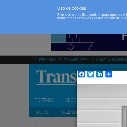
Uso de cookies
Este sitio web utiliza cookies para que uste
mencionadas cookies y la aceptación de nue
EL PERIÓDICO DEL TRANSPORTE Y LA LOGÍSTICA EN ESPA
Facebook
Twitter
LinkedIn
Compar
PORTADA
SECCIONES
OPINIÓN
MADRID
VALENCIA
CATALUÑA
A