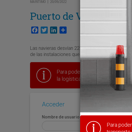
MARÍTIMO
20/09/2022
|
Puerto de Valencia pie
Facebook
Twitter
LinkedIn
Compartir
Las navieras desvían 221.791 contenedores llenos
de las instalaciones que están trabajando a más 
Para poder seguir leyendo hay que
la logística en España.
Acceder
Nombre de usuario
Para poder 
transporte 