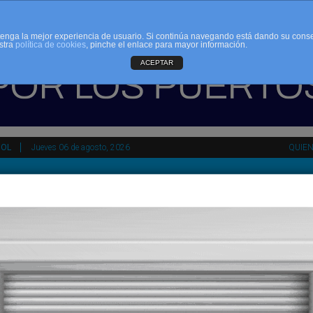
d tenga la mejor experiencia de usuario. Si continúa navegando está dando su cons
stra
política de cookies
, pinche el enlace para mayor información.
ACEPTAR
ÑOL
Jueves 06 de agosto, 2026
QUIE
tir
HEMEROTECA
AGENDA
KIOSKO
NDALUCÍA
PAÍS VASCO
ESPAÑA
INTERNACIONAL