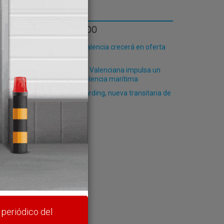
ón’
LO MÁS LEÍDO
El Puerto de Valencia crecerá en oferta
ro-pax
La Comunidad Valenciana impulsa un
centro de excelencia marítima
tión
Phoenix Forwarding, nueva transitaria de
Grupo Alonso
rte y
 periódico del