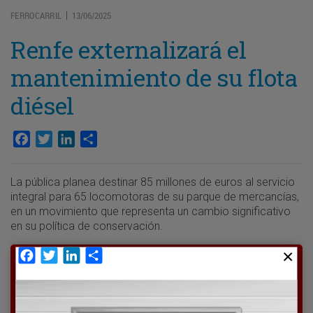
FERROCARRIL
13/06/2025
|
Renfe externalizará el
mantenimiento de su flota
diésel
Facebook
Twitter
LinkedIn
Compartir
La pública planea destinar 85 millones de euros al servicio
integral para 65 locomotoras de su parque de mercancías,
en un movimiento que representa un cambio significativo
en su política de conservación.
Facebook
Twitter
LinkedIn
Compartir
Para poder seguir leyendo hay que estar
suscrito a Transporte XXI, el periódico
del transporte y la logística en España.