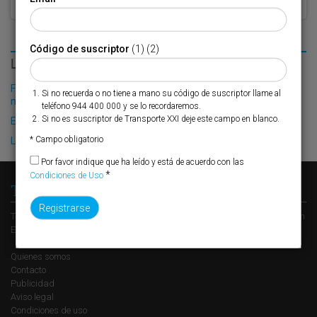
Código de suscriptor
(1) (2)
LO MÁS LEÍDO
Fribasa refuerza su logística con la puesta en marcha de una
Si no recuerda o no tiene a mano su código de suscriptor llame al
nueva base en Vizcaya
teléfono 944 400 000 y se lo recordaremos.
Si no es suscriptor de Transporte XXI deje este campo en blanco.
El Puerto de Valencia crecerá en oferta ro-pax
* Campo obligatorio
La futura terminal ro-pax quema etapas
Por favor indique que ha leído y está de acuerdo con las
*
Condiciones de Uso
Transporte XXI
Transporte XXI es el periódico de referencia del transporte y la logística en
España, perteneciente al Grupo XXI de Comunicación Empresarial.
Quienes somos
Contacto
Publicidad
Aviso legal
Condiciones de uso