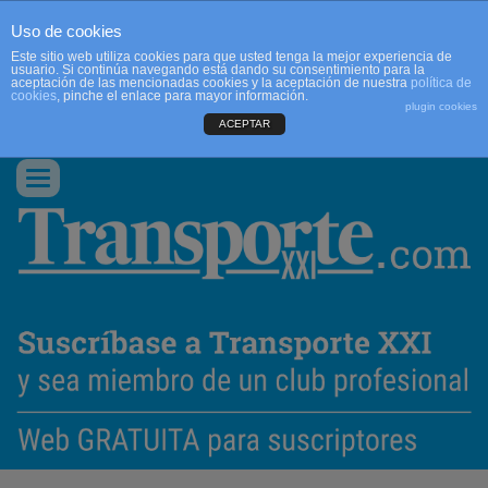
Uso de cookies
Este sitio web utiliza cookies para que usted tenga la mejor experiencia de
usuario. Si continúa navegando está dando su consentimiento para la
aceptación de las mencionadas cookies y la aceptación de nuestra
política de
cookies
, pinche el enlace para mayor información.
plugin cookies
ACEPTAR
QUIENES SOMOS
CONTACTO
PUBLICIDAD
ACCEDER
Conmutar
navegación