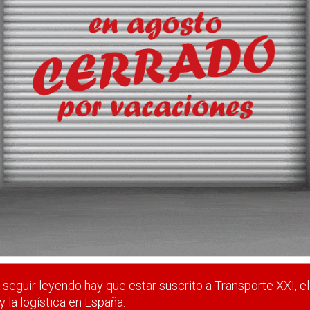
s el que tiene que ver con la manipulación de documentos
 estar suscrito a Transporte XXI, el periódico del transpo
Registrarse
Nombre de usuario (elija un nombre)
*
seguir leyendo hay que estar suscrito a Transporte XXI, el
y la logística en España.
Email
*