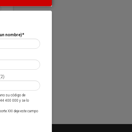
 un nombre)
*
(2)
mano su código de
944 400 000 y se lo
porte XXI deje este campo