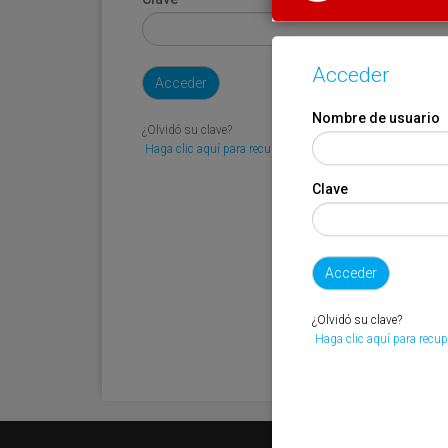
Acceder
Nombre de usuario
¿Olvidó su clave?
Haga clic aquí para recuperarla.
Clave
¿Olvidó su clave?
Haga clic aquí para recup