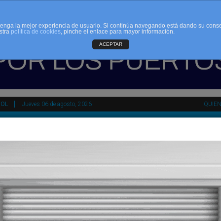
d tenga la mejor experiencia de usuario. Si continúa navegando está dando su cons
stra
política de cookies
, pinche el enlace para mayor información.
ACEPTAR
ÑOL
Jueves 06 de agosto, 2026
QUIE
tir
HEMEROTECA
AGENDA
KIOSKO
NDALUCÍA
PAÍS VASCO
ESPAÑA
INTERNACIONAL