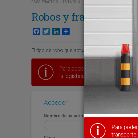
CASO PRÁCTICO
15/11/2014
|
Robos y fraudes
Facebook
Twitter
LinkedIn
Compartir
El tipo de robo que actualmente más preocupa e
Para poder seguir leyendo hay que
la logística en España.
Acceder
Nombre de usuario
Para poder 
transporte 
Clave