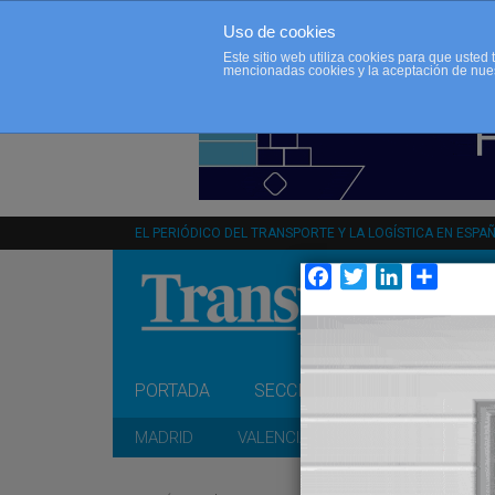
Uso de cookies
Este sitio web utiliza cookies para que uste
mencionadas cookies y la aceptación de nue
EL PERIÓDICO DEL TRANSPORTE Y LA LOGÍSTICA EN ESPA
Facebook
Twitter
LinkedIn
Compar
PORTADA
SECCIONES
OPINIÓN
MADRID
VALENCIA
CATALUÑA
A