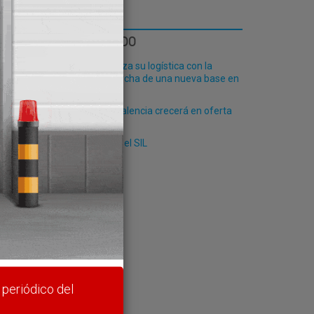
LO MÁS LEÍDO
Fribasa refuerza su logística con la
puesta en marcha de una nueva base en
Vizcaya
El Puerto de Valencia crecerá en oferta
ro-pax
Nos vemos en el SIL
rte y
 periódico del