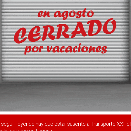
d logística
lado servicios regulares de transporte dedicado, sobre todo con
retail o la alimentación.
 estar suscrito a Transporte XXI, el periódico del transpo
Registrarse
Nombre de usuario (elija un nombre)
*
seguir leyendo hay que estar suscrito a Transporte XXI, el
y la logística en España.