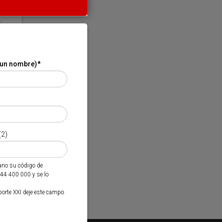
 un nombre)
*
(2)
mano su código de
944 400 000 y se lo
porte XXI deje este campo