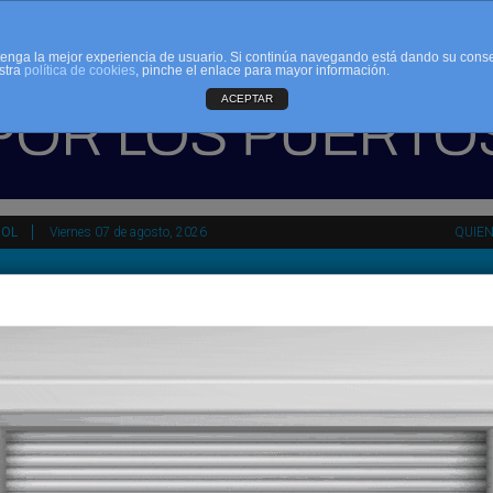
d tenga la mejor experiencia de usuario. Si continúa navegando está dando su cons
stra
política de cookies
, pinche el enlace para mayor información.
ACEPTAR
ÑOL
Viernes 07 de agosto, 2026
QUIE
tir
HEMEROTECA
AGENDA
KIOSKO
NDALUCÍA
PAÍS VASCO
ESPAÑA
INTERNACIONAL