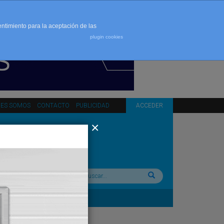
entimiento para la aceptación de las
plugin cookies
NES SOMOS
CONTACTO
PUBLICIDAD
ACCEDER
Buscar: