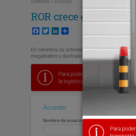
CARRETERA
01/09/2025
|
ROR crece en capacida
Facebook
Twitter
LinkedIn
Compartir
En carretera, su actividad principal, ha desarrol
megatrailers y duotrailers, para sectores como el 
Para poder seguir leyendo hay que
la logística en España.
Acceder
Nombre de usuario
Para poder 
transporte 