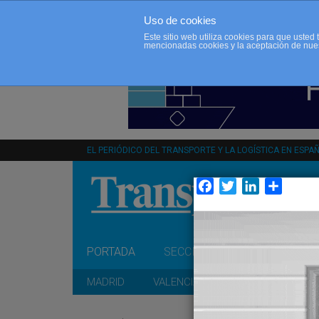
Uso de cookies
Este sitio web utiliza cookies para que uste
mencionadas cookies y la aceptación de nue
EL PERIÓDICO DEL TRANSPORTE Y LA LOGÍSTICA EN ESPA
Facebook
Twitter
LinkedIn
Compar
PORTADA
SECCIONES
OPINIÓN
MADRID
VALENCIA
CATALUÑA
A