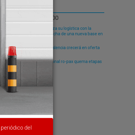
LO MÁS LEÍDO
Fribasa refuerza su logística con la
puesta en marcha de una nueva base en
Vizcaya
El Puerto de Valencia crecerá en oferta
ro-pax
La futura terminal ro-pax quema etapas
rte y
 periódico del