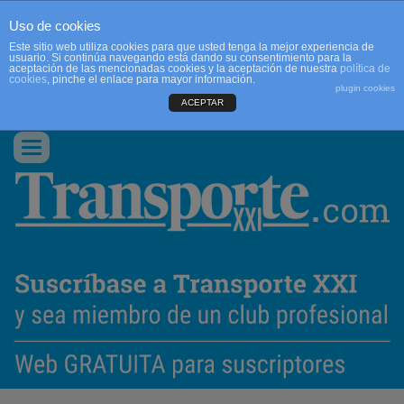
Uso de cookies
Este sitio web utiliza cookies para que usted tenga la mejor experiencia de
usuario. Si continúa navegando está dando su consentimiento para la
aceptación de las mencionadas cookies y la aceptación de nuestra
política de
cookies
, pinche el enlace para mayor información.
plugin cookies
ACEPTAR
QUIENES SOMOS
CONTACTO
PUBLICIDAD
ACCEDER
Conmutar
navegación