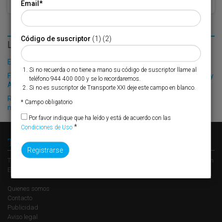
Email
*
Código de suscriptor
(1) (2)
LO MÁS LEÍDO
El Puerto de Valencia crecerá en oferta ro-pax
Si no recuerda o no tiene a mano su código de suscriptor llame al
Finnlines afianza el tráfico de Renault entre los puertos de Bilbao y
teléfono 944 400 000 y se lo recordaremos.
Amberes
Si no es suscriptor de Transporte XXI deje este campo en blanco.
Renfe ofrece la compra de slots por plataformas en su red
* Campo obligatorio
multicliente entre Valencia y Madrid-Abroñigal
Por favor indique que ha leído y está de acuerdo con las
*
Condiciones de Uso
Transporte XXI
Transporte XXI es el periódico de referencia del transporte y la logística en
España, perteneciente al Grupo XXI de Comunicación Empresarial.
Quienes somos
Contacto
Publicidad
Aviso legal