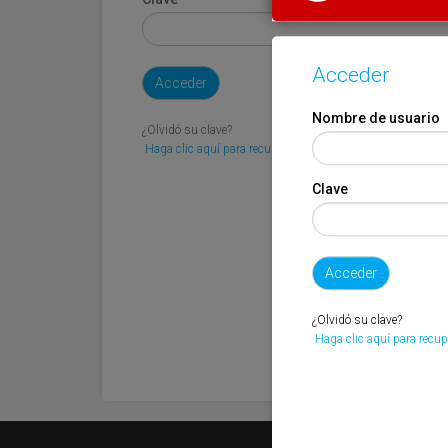
Acceder
Nombre de usuario
¿Olvidó su clave?
Haga clic aquí para recuperarla.
Clave
¿Olvidó su clave?
Haga clic aquí para recup