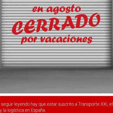
nio y laparte que le corresponde en la actividad
 estar suscrito a Transporte XXI, el periódico del transpo
Registrarse
Nombre de usuario (elija un nombre)
*
seguir leyendo hay que estar suscrito a Transporte XXI, el
y la logística en España.
Email
*