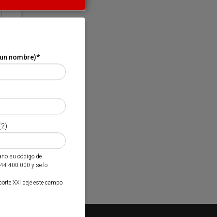
 un nombre)
*
(2)
mano su código de
944 400 000 y se lo
porte XXI deje este campo