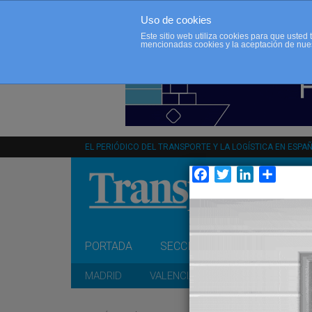
Uso de cookies
Este sitio web utiliza cookies para que uste
mencionadas cookies y la aceptación de nue
EL PERIÓDICO DEL TRANSPORTE Y LA LOGÍSTICA EN ESPA
Facebook
Twitter
LinkedIn
Compar
PORTADA
SECCIONES
OPINIÓN
MADRID
VALENCIA
CATALUÑA
A