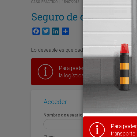
CASO PRÁCTICO
15/07/2013
|
Seguro de daños
Facebook
Twitter
LinkedIn
Compartir
Lo deseable es que cada parte asegure su patrimo
Para poder seguir leyendo hay que
la logística en España.
Acceder
Nombre de usuario
Para poder 
transporte 
Clave