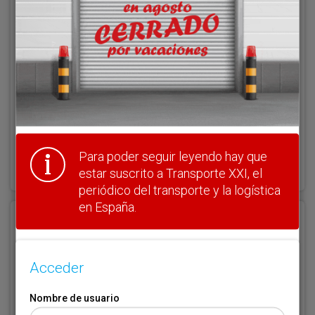
Nombre de usuario
Clave
¿Olvidó su clave?
Para poder seguir leyendo hay que
Haga clic aquí para recuperarla.
estar suscrito a Transporte XXI, el
periódico del transporte y la logística
en España.
Registrarse
Nombre de usuario (elija un nombre)
*
Acceder
Nombre de usuario
Email
*