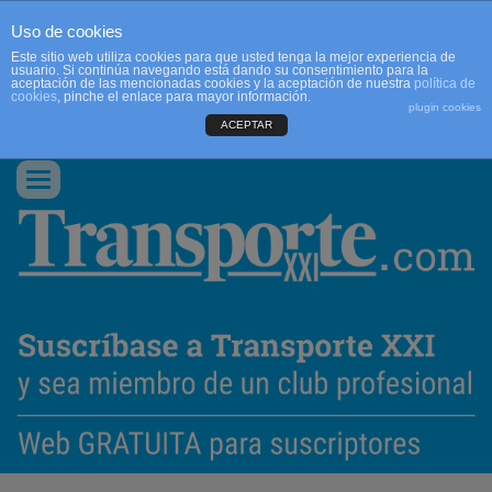
Uso de cookies
Este sitio web utiliza cookies para que usted tenga la mejor experiencia de
usuario. Si continúa navegando está dando su consentimiento para la
aceptación de las mencionadas cookies y la aceptación de nuestra
política de
cookies
, pinche el enlace para mayor información.
plugin cookies
ACEPTAR
QUIENES SOMOS
CONTACTO
PUBLICIDAD
ACCEDER
Conmutar
navegación