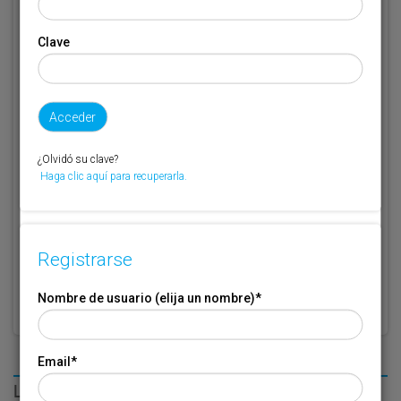
Clave
Código de suscriptor
(1) (2)
Si no recuerda o no tiene a mano su código de suscriptor llame al
teléfono 944 400 000 y se lo recordaremos.
Si no es suscriptor de Transporte XXI deje este campo en blanco.
¿Olvidó su clave?
Haga clic aquí para recuperarla.
* Campo obligatorio
Por favor indique que ha leído y está de acuerdo con las
Condiciones
*
de Uso
Registrarse
Nombre de usuario (elija un nombre)
*
Email
*
LO MÁS LEÍDO