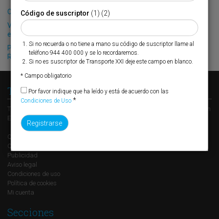
Cefsa refuerza su oferta de tracción
Código de suscriptor
(1) (2)
Valenciaport implantará en septiembre el levante sin papel en
exportación
Si no recuerda o no tiene a mano su código de suscriptor llame al
PSA/MSC y DP World/NWA optan a la nueva terminal de
teléfono 944 400 000 y se lo recordaremos.
Rotterdam
Si no es suscriptor de Transporte XXI deje este campo en blanco.
* Campo obligatorio
Transporte XXI
Por favor indique que ha leído y está de acuerdo con las
*
Condiciones de Uso
Transporte XXI es el periódico de referencia del transporte y la logística en
España, perteneciente al Grupo XXI de Comunicación Empresarial.
Quienes somos
Contacto
Publicidad
Aviso legal
Condiciones de uso
Política de cookies
Mi cuenta
Secciones