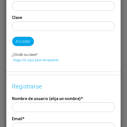
Email
*
Clave
Código de suscriptor
(1) (2)
Si no recuerda o no tiene a mano su código de suscriptor llame al
¿Olvidó su clave?
teléfono 944 400 000 y se lo recordaremos.
Haga clic aquí para recuperarla.
Si no es suscriptor de Transporte XXI deje este campo en blanco.
* Campo obligatorio
Registrarse
Por favor indique que ha leído y está de acuerdo con las
Condiciones
*
de Uso
Nombre de usuario (elija un nombre)
*
Email
*