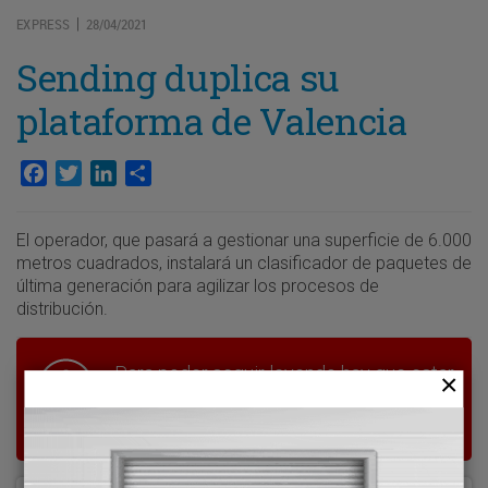
EXPRESS
28/04/2021
|
Sending duplica su
plataforma de Valencia
Facebook
Twitter
LinkedIn
Compartir
El operador, que pasará a gestionar una superficie de 6.000
metros cuadrados, instalará un clasificador de paquetes de
última generación para agilizar los procesos de
distribución.
Para poder seguir leyendo hay que estar
suscrito a Transporte XXI, el periódico
del transporte y la logística en España.