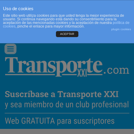
Uso de cookies
Este sitio web utiliza cookies para que usted tenga la mejor experiencia de
usuario. Si continúa navegando está dando su consentimiento para la
aceptación de las mencionadas cookies y la aceptación de nuestra
política de
cookies
, pinche el enlace para mayor información.
plugin cookies
ACEPTAR
QUIENES SOMOS
CONTACTO
PUBLICIDAD
ACCEDER
Conmutar
navegación