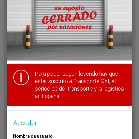
Acceder
Nombre de usuario
Clave
Para poder seguir leyendo hay que
estar suscrito a Transporte XXI, el
¿Olvidó su clave?
periódico del transporte y la logística
Haga clic aquí para recuperarla.
en España.
Registrarse
Acceder
Nombre de usuario (elija un nombre)
*
Nombre de usuario