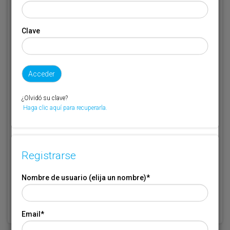
Email
*
Clave
Código de suscriptor
(1) (2)
Si no recuerda o no tiene a mano su código de suscriptor llame al
¿Olvidó su clave?
teléfono 944 400 000 y se lo recordaremos.
Haga clic aquí para recuperarla.
Si no es suscriptor de Transporte XXI deje este campo en blanco.
* Campo obligatorio
Registrarse
Por favor indique que ha leído y está de acuerdo con las
Condiciones
*
de Uso
Nombre de usuario (elija un nombre)
*
Email
*