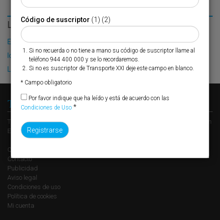
Código de suscriptor
(1) (2)
LO MÁS LEÍDO
El Puerto de Valencia crecerá en oferta ro-pax
Si no recuerda o no tiene a mano su código de suscriptor llame al
IoT y la revolución sostenible de la logística
teléfono 944 400 000 y se lo recordaremos.
Si no es suscriptor de Transporte XXI deje este campo en blanco.
La inversión portuaria apunta al alza
* Campo obligatorio
Por favor indique que ha leído y está de acuerdo con las
Transporte XXI
*
Condiciones de Uso
Transporte XXI es el periódico de referencia del transporte y la logística en
España, perteneciente al Grupo XXI de Comunicación Empresarial.
Quienes somos
Contacto
Publicidad
Aviso legal
Condiciones de uso
Política de cookies
Mi cuenta