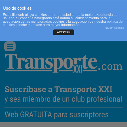
Uso de cookies
Este sitio web utiliza cookies para que usted tenga la mejor experiencia de
usuario. Si continúa navegando está dando su consentimiento para la
aceptación de las mencionadas cookies y la aceptación de nuestra
política de
cookies
, pinche el enlace para mayor información.
plugin cookies
ACEPTAR
QUIENES SOMOS
CONTACTO
PUBLICIDAD
ACCEDER
Conmutar
navegación