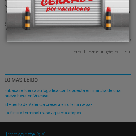
Y estamos fatal en la imagen que da el sector especialmente el
ferrocarril. Eso me duele y mucho. Nací literal y profesionalmente
con los trenes. Nos han destruido el orgullo profesional, qué pena.
¿Volverán las oscuras golondrinas? Sí, siempre vuelven por
primavera, aunque algunas quizás no.
Juanma Martínez
jmmartinezmourin@gmail.com
LO MÁS LEÍDO
Fribasa refuerza su logística con la puesta en marcha de una
nueva base en Vizcaya
El Puerto de Valencia crecerá en oferta ro-pax
La futura terminal ro-pax quema etapas
Transporte XXI