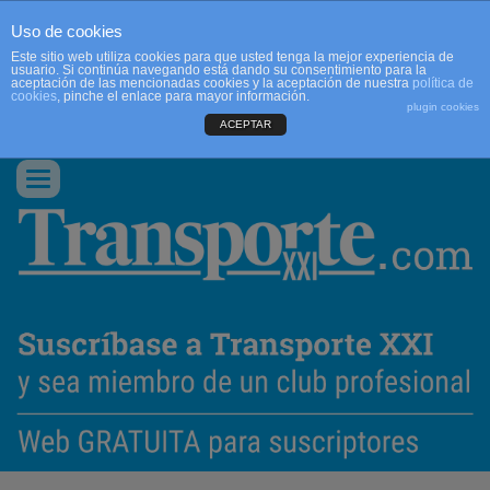
Uso de cookies
Este sitio web utiliza cookies para que usted tenga la mejor experiencia de
usuario. Si continúa navegando está dando su consentimiento para la
aceptación de las mencionadas cookies y la aceptación de nuestra
política de
cookies
, pinche el enlace para mayor información.
plugin cookies
ACEPTAR
QUIENES SOMOS
CONTACTO
PUBLICIDAD
ACCEDER
Conmutar
navegación