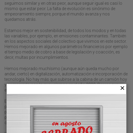
seguimos similar y en otras peor, aunque seguir igual es casi lo
mismo que estar peor. La falta de evolución es sinónimo de
empeoramiento siempre, porque el mundo avanza y nos
quedamos atrás.
Estamos mejor en sostenibilidad, de todos los modos y en todas
las variables, por ejemplo, en emisiones contaminantes. También
en los aspectos sociales del colectivo que vivimos en este sector.
Hemos mejorado en algunos parámetros financieros por ejemplo
el tiempo medio de cobro a base de legislación y coacción, es
decir, multas por incumplimientos.
Hemos mejorado muchísimo (aunque aún queda mucho por
andar, cierto) en digitalización, automatización e incorporación de
tecnología. No hay más que subirse a la cabina de un camión hoy
y compararlo con lo que veíamos en el año 2000. Parece que
estemos en un cohete de la NASA.
Estamos peor en lo que ahora llamamos “talento” que en román
paladino viene a ser que hay una enorme escasez de personas
para trabajar en el sector y no parezca que hay solución a corto
plazo, salvo que cambiemos radical y estructuralmente el modus
operandi empresarial y regulatorio.