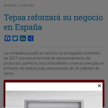
MARÍTIMO
26/06/2026
|
Tepsa reforzará su negocio
en España
Facebook
Twitter
LinkedIn
Compartir
La compañía pondrá en servicio en el segundo semestre
de 2027 una nueva terminal de almacenamiento de
productos químicos, biocombustibles y nuevas energías en
el Puerto de Huelva, bajo una inversión de 20 millones de
euros.
Para poder seguir leyendo hay que estar
suscrito a Transporte XXI, el periódico
del transporte y la logística en España.