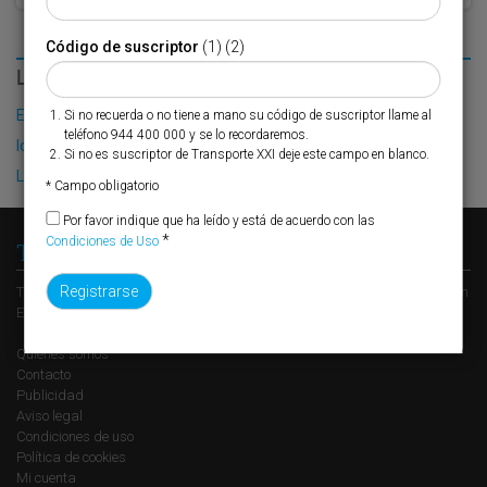
Código de suscriptor
(1) (2)
LO MÁS LEÍDO
El Puerto de Valencia crecerá en oferta ro-pax
Si no recuerda o no tiene a mano su código de suscriptor llame al
teléfono 944 400 000 y se lo recordaremos.
IoT y la revolución sostenible de la logística
Si no es suscriptor de Transporte XXI deje este campo en blanco.
La inversión portuaria apunta al alza
* Campo obligatorio
Por favor indique que ha leído y está de acuerdo con las
*
Condiciones de Uso
Transporte XXI
Transporte XXI es el periódico de referencia del transporte y la logística en
España, perteneciente al Grupo XXI de Comunicación Empresarial.
Quienes somos
Contacto
Publicidad
Aviso legal
Condiciones de uso
Política de cookies
Mi cuenta