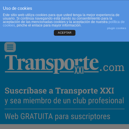
Uso de cookies
Este sitio web utiliza cookies para que usted tenga la mejor experiencia de
usuario. Si continúa navegando está dando su consentimiento para la
aceptación de las mencionadas cookies y la aceptación de nuestra
política de
cookies
, pinche el enlace para mayor información.
plugin cookies
ACEPTAR
QUIENES SOMOS
CONTACTO
PUBLICIDAD
ACCEDER
Conmutar
navegación