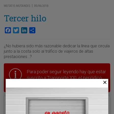
MUTATIS MUTANDIS
05/06/2018
|
Tercer hilo
Facebook
Twitter
LinkedIn
Compartir
¿No hubiera sido más razonable dedicar la línea que circula
junto a la costa solo al tráfico de viajeros de altas
prestaciones…?
Para poder seguir leyendo hay que estar
suscrito a Transporte XXI, el periódico
del transporte y la logística en España.
Acceder