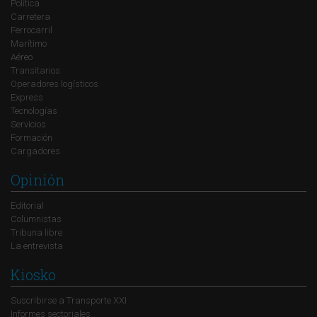
Política
Carretera
Ferrocarril
Marítimo
Aéreo
Transitarios
Operadores logísticos
Express
Tecnologías
Servicios
Formación
Cargadores
Opinión
Editorial
Columnistas
Tribuna libre
La entrevista
Kiosko
Suscribirse a Transporte XXI
Informes sectoriales