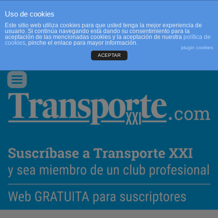
Uso de cookies
Este sitio web utiliza cookies para que usted tenga la mejor experiencia de
usuario. Si continúa navegando está dando su consentimiento para la
aceptación de las mencionadas cookies y la aceptación de nuestra
política de
cookies
, pinche el enlace para mayor información.
plugin cookies
ACEPTAR
QUIENES SOMOS
CONTACTO
PUBLICIDAD
ACCEDER
Conmutar
navegación