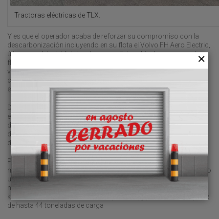
Tractoras eléctricas de TLX.
Y es que el operador acaba de reforzar su compromiso con la
descarbonización incluyendo en su flota el Volvo FH Aero Electric,
último modelo del fabricante sueco. Este vehículo se suma a la
flota de camiones Volvo FH Electric con los que la compañía ya
venía operando, según han señalado fuentes de la compañía,
consolidando así un modelo de transporte más sostenible y
eficiente.
Desde TLX se explica que “cada uno de nuestros camiones
eléctricos Volvo recorren 15.000 kilómetros al mes, una cifra
destacable para un vehículo 100 por ciento eléctrico, una prueba
del potencial de estos camiones para el transporte de larga
distancia”.
Para la compañía, “su autonomía y rendimiento permiten
mantener la operatividad sin comprometer la eficiencia, marcando
un hito en la transición hacia un transporte libre de emisiones”. El
nuevo Volvo FH Aero Electric, con una autonomía de hasta 300
kilómetros, tiene hasta 490 kW de potencia, y permite el transporte
de hasta 44 toneladas de carga