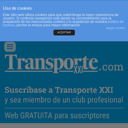
Uso de cookies
Este sitio web utiliza cookies para que usted tenga la mejor experiencia de
usuario. Si continúa navegando está dando su consentimiento para la
aceptación de las mencionadas cookies y la aceptación de nuestra
política de
cookies
, pinche el enlace para mayor información.
plugin cookies
ACEPTAR
QUIENES SOMOS
CONTACTO
PUBLICIDAD
ACCEDER
Conmutar
navegación