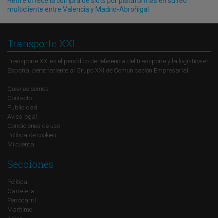
Renfe ofrece la compra de slots por plataformas en su red
multicliente entre Valencia y Madrid-Abroñigal
Transporte XXI
Transporte XXI es el periódico de referencia del transporte y la logística en
España, perteneciente al Grupo XXI de Comunicación Empresarial.
Quienes somos
Contacto
Publicidad
Aviso legal
Condiciones de uso
Política de cookies
Mi cuenta
Secciones
Política
Carretera
Ferrocarril
Marítimo