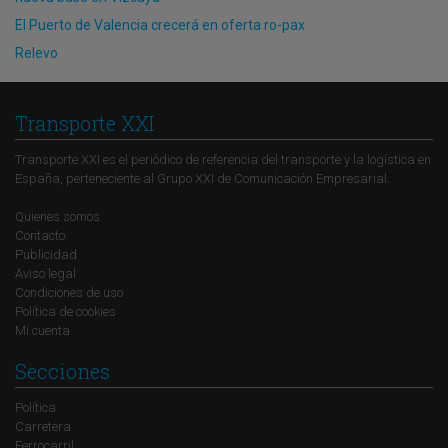
El Puerto de Valencia crecerá en oferta ro-pax
Relevo
Transporte XXI
Transporte XXI es el periódico de referencia del transporte y la logística en
España, perteneciente al Grupo XXI de Comunicación Empresarial.
Quienes somos
Contacto
Publicidad
Aviso legal
Condiciones de uso
Política de cookies
Mi cuenta
Secciones
Política
Carretera
Ferrocarril