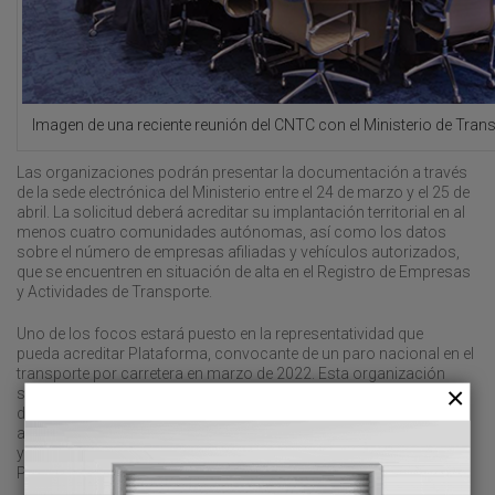
Imagen de una reciente reunión del CNTC con el Ministerio de Tran
Las organizaciones podrán presentar la documentación a través
de la sede electrónica del Ministerio entre el 24 de marzo y el 25 de
abril. La solicitud deberá acreditar su implantación territorial en al
menos cuatro comunidades autónomas, así como los datos
sobre el número de empresas afiliadas y vehículos autorizados,
que se encuentren en situación de alta en el Registro de Empresas
y Actividades de Transporte.
Uno de los focos estará puesto en la representatividad que
pueda acreditar Plataforma, convocante de un paro nacional en el
transporte por carretera en marzo de 2022. Esta organización
siempre se ha mostrado muy crítica con la actual composición
del Comité Nacional, así como sobre el acceso al mismo, “sujeto
a una serie de requisitos que no permiten una transparencia clara
y que se alejan de la realidad del sector”, señalan desde
Plataforma.