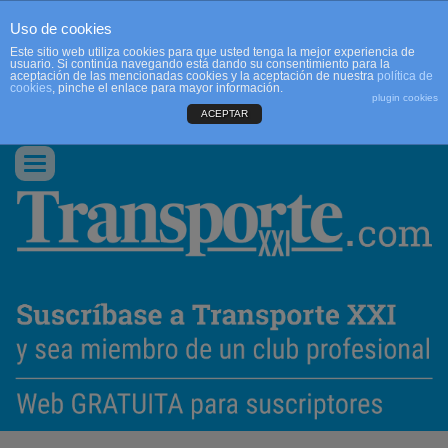
Uso de cookies
Este sitio web utiliza cookies para que usted tenga la mejor experiencia de
usuario. Si continúa navegando está dando su consentimiento para la
aceptación de las mencionadas cookies y la aceptación de nuestra
política de
cookies
, pinche el enlace para mayor información.
plugin cookies
ACEPTAR
QUIENES SOMOS
CONTACTO
PUBLICIDAD
ACCEDER
Conmutar
navegación