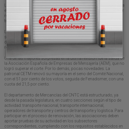
La composición del CNTC se revisa periódicamente para reflejar la
evolución del sector y garantizar que las asociaciones con mayor
representatividad tengan voz en las decisiones que afectan al
transporte por carretera.
La última renovación se llevó a cabo en 2021, y desde entonces el
sector ha experimentado cambios significativos debido a la
digitalización, la transición ecológica y los nuevos retos
regulatorios impulsados por la Unión Europea.
Una de las mayores sorpresas en la última revisión fue la salida de
la Asociación Española de Empresas de Mensajería (AEM), que no
logró superar el corte. Por lo demás, pocas novedades. La
patronal CETM renovó su mayoría en el seno del Comité Nacional,
con el 51 por ciento de los votos, seguida de Fenadismer, con una
cuota del 21,5 por ciento.
El departamento de Mercancías del CNTC está estructurado, ya
desde la pasada legislatura, en cuatro secciones según el tipo de
actividad: transporte nacional, transporte internacional,
operadores de transporte y centros de transporte y logística. Para
participar en el proceso de renovación, las asociaciones deben
aportar pruebas de su actividad en los subsectores
correspondientes, cumpliendo con los requisitos establecidos en