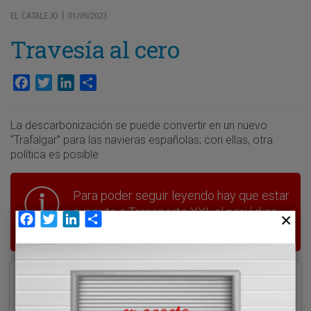
EL CATALEJO
01/09/2023
|
Travesía al cero
Facebook
Twitter
LinkedIn
Compartir
La descarbonización se puede convertir en un nuevo
“Trafalgar” para las navieras españolas; con ellas, otra
política es posible
Para poder seguir leyendo hay que estar
suscrito a Transporte XXI, el periódico
Facebook
Twitter
LinkedIn
Compartir
del transporte y la logística en España.
Acceder