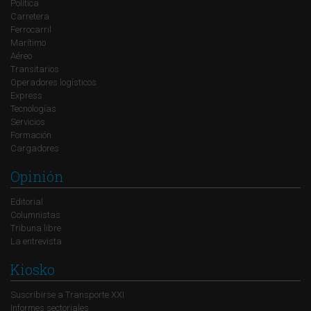
Política
Carretera
Ferrocarril
Marítimo
Aéreo
Transitarios
Operadores logísticos
Express
Tecnologías
Servicios
Formación
Cargadores
Opinión
Editorial
Columnistas
Tribuna libre
La entrevista
Kiosko
Suscribirse a Transporte XXI
Informes sectoriales