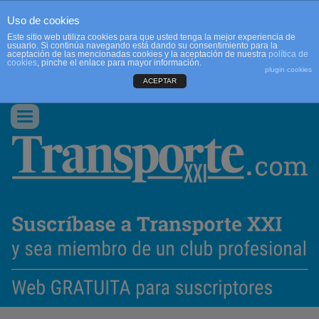
Uso de cookies
Este sitio web utiliza cookies para que usted tenga la mejor experiencia de
usuario. Si continúa navegando está dando su consentimiento para la
aceptación de las mencionadas cookies y la aceptación de nuestra
política de
cookies
, pinche el enlace para mayor información.
plugin cookies
ACEPTAR
QUIENES SOMOS
CONTACTO
PUBLICIDAD
ACCEDER
Conmutar
navegación