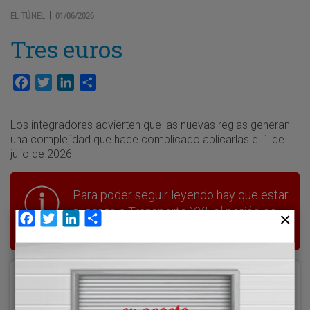
EL TÚNEL
01/06/2026
|
Tres euros
Facebook
Twitter
LinkedIn
Compartir
Los integradores advierten que las nuevas reglas generan
una complejidad que hace complicado aplicarlas el 1 de
julio de 2026
Para poder seguir leyendo hay que estar
suscrito a Transporte XXI, el periódico
Facebook
Twitter
LinkedIn
Compartir
del transporte y la logística en España.
Acceder