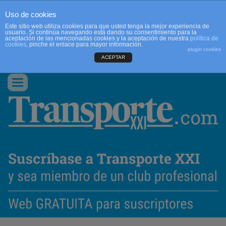
Uso de cookies
Este sitio web utiliza cookies para que usted tenga la mejor experiencia de
usuario. Si continúa navegando está dando su consentimiento para la
aceptación de las mencionadas cookies y la aceptación de nuestra
política de
cookies
, pinche el enlace para mayor información.
plugin cookies
ACEPTAR
QUIENES SOMOS
CONTACTO
PUBLICIDAD
ACCEDER
Conmutar
navegación