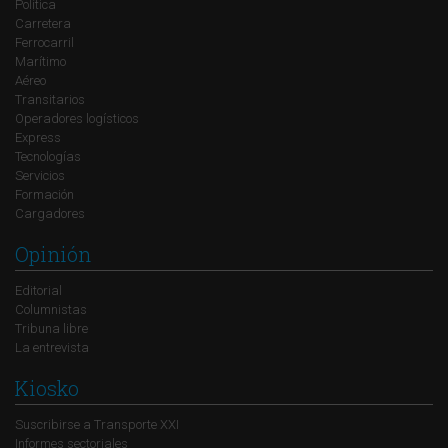
Política
Carretera
Ferrocarril
Marítimo
Aéreo
Transitarios
Operadores logísticos
Express
Tecnologías
Servicios
Formación
Cargadores
Opinión
Editorial
Columnistas
Tribuna libre
La entrevista
Kiosko
Suscribirse a Transporte XXI
Informes sectoriales