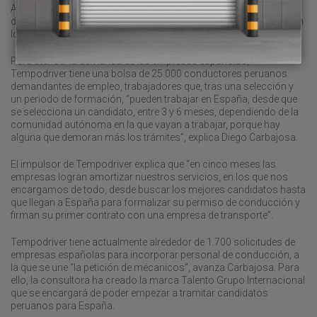
Asimismo, Tempodriver está analizando peticiones de empresas
de la Comunidad Valenciana y Andalucía, dos de los mercados en
los que la consultora ha dirigido su mirada a medio y largo plazo.
Para atender la demanda de las empresas españolas,
Tempodriver tiene una bolsa de 25.000 conductores peruanos
demandantes de empleo, trabajadores que, tras una selección y
un periodo de formación, “pueden trabajar en España, desde que
se selecciona un candidato, entre 3 y 6 meses, dependiendo de la
comunidad autónoma en la que vayan a trabajar, porque hay
alguna que demoran más los trámites”, explica Diego Carbajosa.
El impulsor de Tempodriver explica que “en cinco meses las
empresas logran amortizar nuestros servicios, en los que nos
encargamos de todo, desde buscar los mejores candidatos hasta
que llegan a España para formalizar su permiso de conducción y
firman su primer contrato con una empresa de transporte”.
Tempodriver tiene actualmente alrededor de 1.700 solicitudes de
empresas españolas para incorporar personal de conducción, a
la que se une “la petición de mécanicos”, avanza Carbajosa. Para
ello, la consultora ha creado la marca Talento Grupo Internacional
que se encargará de poder empezar a tramitar candidatos
peruanos para España.