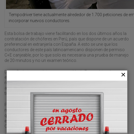
Tempodriver tiene actualmente alrededor de 1.700 peticiones de 
incorporar nuevos conductores.
Esta bolsa de trabajo viene facilitando en los dos últimos años la
contratación de chóferes en Perú, país que dispone de un acuerdo
preferencial en extranjería con España. A esto se une que los
conductores de este país latinoamericano disponen de permiso
C+E canjeable, por lo que solo es necesaria una prueba de manejo
de 20 minutos y no un examen teórico.
Diego Carbajosa, máximo responsable de Tempodriver, ha
explicado a Transporte XXI que “nuestro objetivo es tramitar un
ritmo de 100 incorporaciones mensuales a lo largo de 2024 para
ayudar a paliar el déficit que nos trasladan las empresas de
transporte por carretera”.
Por el momento, un centenar de flotistas, tanto de transporte de
mercancías como de pasajeros, han confiado en Tempodriver,
que han contratado a medio millar de conductores peruanos en
empresas radicadas en Cataluña, Aragón, Galicia, Cantabria y
Castilla La Mancha.