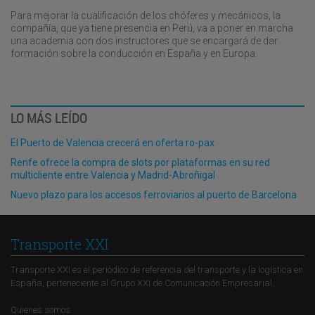
Para mejorar la cualificación de los chóferes y mecánicos, la
compañía, que ya tiene presencia en Perú, va a poner en marcha
una academia con dos instructores que se encargará de dar
formación sobre la conducción en España y en Europa.
LO MÁS LEÍDO
El Puerto de Valencia crecerá en oferta ro-pax
Renfe ofrece la compra de slots por plataformas en su red
multicliente entre Valencia y Madrid-Abroñigal
Nuevo plazo para los accesos ferroviarios al puerto de Barcelona
Transporte XXI
Transporte XXI es el periódico de referencia del transporte y la logística en
España, perteneciente al Grupo XXI de Comunicación Empresarial.
Quienes somos