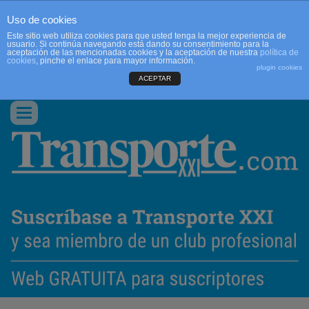
Uso de cookies
Este sitio web utiliza cookies para que usted tenga la mejor experiencia de
usuario. Si continúa navegando está dando su consentimiento para la
aceptación de las mencionadas cookies y la aceptación de nuestra
política de
cookies
, pinche el enlace para mayor información.
plugin cookies
ACEPTAR
QUIENES SOMOS
CONTACTO
PUBLICIDAD
ACCEDER
Conmutar
navegación