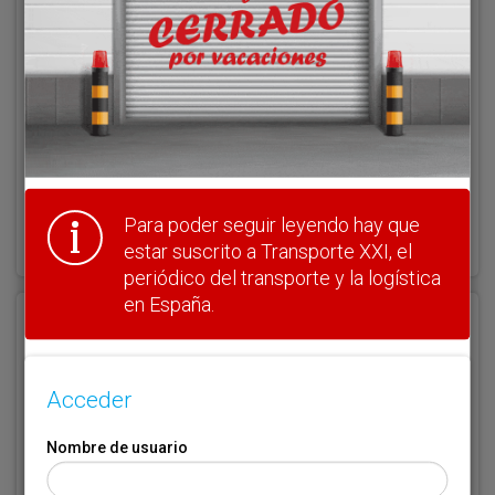
Clave
¿Olvidó su clave?
Para poder seguir leyendo hay que
Haga clic aquí para recuperarla.
estar suscrito a Transporte XXI, el
periódico del transporte y la logística
en España.
Registrarse
Nombre de usuario (elija un nombre)
*
Acceder
Nombre de usuario
Email
*