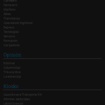
Carretera
Ferrocarril
Marítimo
Aéreo
Transitarios
Operadores logísticos
Express
Tecnologías
Servicios
Formación
Cargadores
Opinión
Editorial
Columnistas
Tribuna libre
La entrevista
Kiosko
Suscribirse a Transporte XXI
Informes sectoriales
Libros blancos