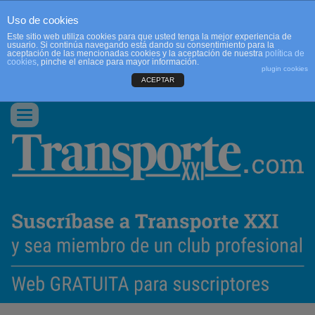
Uso de cookies
Este sitio web utiliza cookies para que usted tenga la mejor experiencia de
usuario. Si continúa navegando está dando su consentimiento para la
aceptación de las mencionadas cookies y la aceptación de nuestra
política de
cookies
, pinche el enlace para mayor información.
plugin cookies
ACEPTAR
QUIENES SOMOS
CONTACTO
PUBLICIDAD
ACCEDER
Conmutar
navegación