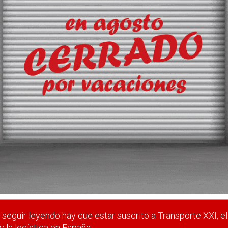
oceso de renovación del Comité Nacional; y el reto no es solo de
 estar suscrito a Transporte XXI, el periódico del transpo
Registrarse
Nombre de usuario (elija un nombre)
*
seguir leyendo hay que estar suscrito a Transporte XXI, el
y la logística en España.