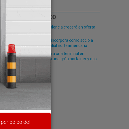
LO MÁS LEÍDO
El Puerto de Valencia crecerá en oferta
ro-pax
Truck & Wheel incorpora como socio a
Cofides en su filial norteamericana
cidir
Paceco equipará una terminal en
Constanza con una grúa portainer y dos
transtainers
rte y
 periódico del