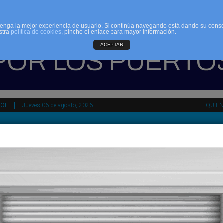
d tenga la mejor experiencia de usuario. Si continúa navegando está dando su cons
stra
política de cookies
, pinche el enlace para mayor información.
ACEPTAR
ÑOL
Jueves 06 de agosto, 2026
QUIE
tir
HEMEROTECA
AGENDA
KIOSKO
NDALUCÍA
PAÍS VASCO
ESPAÑA
INTERNACIONAL