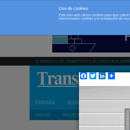
Uso de cookies
Este sitio web utiliza cookies para que uste
mencionadas cookies y la aceptación de nue
EL PERIÓDICO DEL TRANSPORTE Y LA LOGÍSTICA EN ESPA
Facebook
Twitter
LinkedIn
Compar
PORTADA
SECCIONES
OPINIÓN
MADRID
VALENCIA
CATALUÑA
A