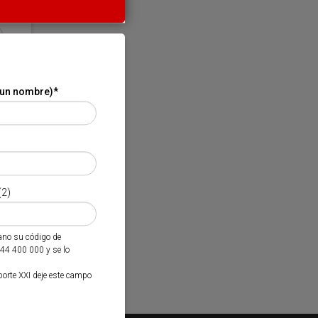
 un nombre)
*
(2)
mano su código de
944 400 000 y se lo
porte XXI deje este campo