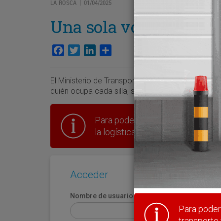
LA ROSCA
01/04/2025
|
Una sola voz
Facebook
Twitter
LinkedIn
Compartir
El Ministerio de Transportes acaba de abrir el pr
quién ocupa cada silla, sino entender para qué
Para poder seguir leyendo hay que
la logística en España.
Acceder
Nombre de usuario
Para poder 
transporte 