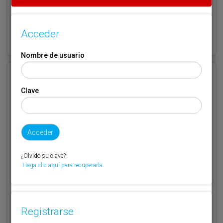
¿Olvidó su clave?
Acceder
Haga clic aquí para recuperarla.
Nombre de usuario
Registrarse
Clave
Nombre de usuario (elija un nombre)
*
Email
*
¿Olvidó su clave?
Haga clic aquí para recuperarla.
Código de suscriptor
(1) (2)
Si no recuerda o no tiene a mano su código de suscriptor llame al
Registrarse
teléfono 944 400 000 y se lo recordaremos.