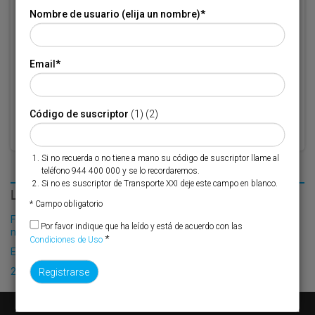
Si no es suscriptor de Transporte XXI deje este campo en blanco.
Nombre de usuario (elija un nombre)
*
* Campo obligatorio
Email
*
Por favor indique que ha leído y está de acuerdo con las
Condiciones
*
de Uso
Código de suscriptor
(1) (2)
Si no recuerda o no tiene a mano su código de suscriptor llame al
teléfono 944 400 000 y se lo recordaremos.
Si no es suscriptor de Transporte XXI deje este campo en blanco.
LO MÁS LEÍDO
* Campo obligatorio
Fribasa refuerza su logística con la puesta en marcha de una
Por favor indique que ha leído y está de acuerdo con las
nueva base en Vizcaya
*
Condiciones de Uso
El Puerto de Valencia crecerá en oferta ro-pax
2025: el año del talento logístico