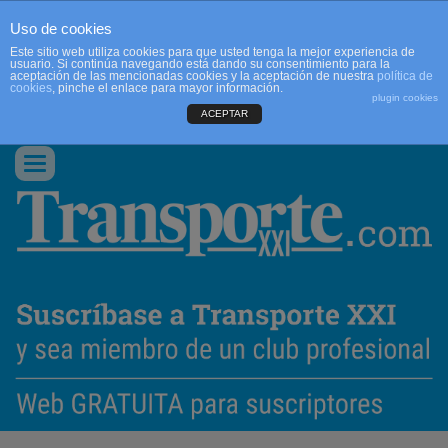
Uso de cookies
Este sitio web utiliza cookies para que usted tenga la mejor experiencia de
usuario. Si continúa navegando está dando su consentimiento para la
aceptación de las mencionadas cookies y la aceptación de nuestra
política de
cookies
, pinche el enlace para mayor información.
plugin cookies
ACEPTAR
QUIENES SOMOS
CONTACTO
PUBLICIDAD
ACCEDER
Conmutar
navegación