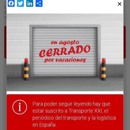
Facebook
Twitter
LinkedIn
Compartir
La Autoridad Portuaria de Valencia ampliará el número de bocas
de inspección del Puesto de Inspección Fronteriza (PIF) en cuatro
nuevos accesos ante las demandas
Para poder seguir leyendo hay que estar
suscrito a Transporte XXI, el periódico
del transporte y la logística en España.
Acceder
Nombre de usuario
Para poder seguir leyendo hay que
Clave
estar suscrito a Transporte XXI, el
periódico del transporte y la logística
en España.