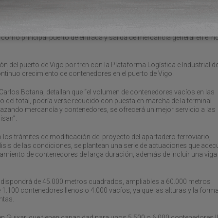
esca
congelada de la terminal de contenedores de Vigo con el arranque,
as oeste y este de Sudamérica. Estas dos conexiones, que se añaden a 
 como principal puerto de entrada y salida de mercancía general en el n
n del puerto de Vigo por tren con la Plataforma Logística e Industrial d
ontinuo crecimiento de contenedores en el puerto de Vigo.
e Carlos Botana, detallan que “el volumen de contenedores vacíos en las
to del total, podría verse reducido con puesta en marcha de la terminal
plazando mercancía y contenedores, se ofrecerá un mejor servicio a las
isan”.
ó los trámites de modificación del proyecto del apartadero ferroviario,
lisis de las condiciones, se plantean una serie de actuaciones que ade
cenamiento de contenedores de larga duración, además de incluir una viga
san dispondrá de 45.000 metros cuadrados, ampliables a 60.000 metros
 1.100 contenedores llenos o 4.000 vacíos, ya que las alturas y la form
ntas.
 en Guixar, que tienen capacidad para unos 5.500 o 6.000 contenedores 