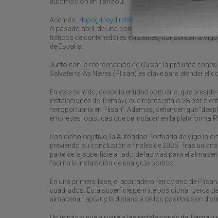
automoción en Tafraoui.
Además,
Hapag-Lloyd reforzó los tráficos de fruta y p
el pasado abril, de una conexión semanal con las cost
tráficos de contenedores existentes, consolidan a Vigo
de España.
Junto con la reordenación de Guixar, la próxima conexió
Salvaterra-As Neves (Plisan) es clave para atender el c
En este sentido, desde la entidad portuaria, que presid
instalaciones de Termavi, que representa el 28 por cien
ferroportuaria en Plisan”. Además, defienden que “des
empresas logísticas que se instalan en la plataforma Pl
Con dicho objetivo, la Autoridad Portuaria de Vigo inici
previendo su conclusión a finales de 2025. Tras un aná
parte de la superficie al lado de las vías para el alma
facilita la instalación de una grúa pórtico.
En una primera fase, el apartadero ferroviario de Pli
cuadrados. Esta superficie permite posicionar cerca de
almacenar, apilar y la distancia de los pasillos son disti
Un espacio que aliviará a las instalaciones de Termavi