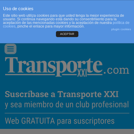
Uso de cookies
Este sitio web utiliza cookies para que usted tenga la mejor experiencia de
usuario. Si continúa navegando está dando su consentimiento para la
aceptación de las mencionadas cookies y la aceptación de nuestra
política de
cookies
, pinche el enlace para mayor información.
plugin cookies
ACEPTAR
QUIENES SOMOS
CONTACTO
PUBLICIDAD
ACCEDER
Conmutar
navegación