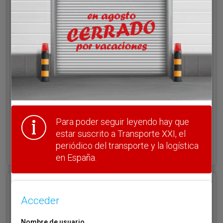
Acceder
Nombre de usuario
Clave
Para poder seguir leyendo hay que
estar suscrito a Transporte XXI, el
¿Olvidó su clave?
periódico del transporte y la logística
Haga clic aquí para recuperarla.
en España.
Registrarse
Acceder
Nombre de usuario (elija un nombre)
*
Nombre de usuario