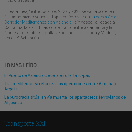
incidió Sebastián.
En esta línea, “entre los años 2027 y 2029 se van a poner en
funcionamiento varias autopistas ferroviarias,
la conexión del
Corredor Mediterráneo con Valencia
, la Y vasca, la llegada a
Cantabria, la electrificación del tramo entre Salamanca y la
frontera o las obras de alta velocidad entre Lisboa y Madrid”,
anticipó Sebastián.
LO MÁS LEÍDO
El Puerto de Valencia crecerá en oferta ro-pax
Trasmediterránea refuerza sus operaciones entre Almería y
Argelia
La burocracia sitúa ‘en vía muerta’ los apartaderos ferroviarios de
Algeciras
Transporte XXI