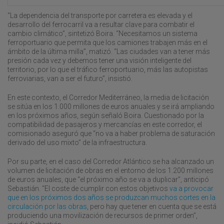
“La dependencia del transporte por carretera es elevada y el
desarrollo del ferrocarril va a resultar clave para combatir el
cambio climático”, sintetizó Boira. “Necesitamos un sistema
ferroportuario que permita que los camiones trabajen más en el
ámbito de la última milla”, matizó. “Las ciudades van a tener más
presión cada vez y debemos tener una visión inteligente del
territorio, por lo que el tráfico ferroportuario, más las autopistas
ferroviarias, van a ser el futuro”, insistió.
En este contexto, el Corredor Mediterráneo, la media de licitación
se sitúa en los 1.000 millones de euros anuales y se irá ampliando
en los próximos años, según señaló Boira. Cuestionado por la
compatibilidad de pasajeros y mercancías en este corredor, el
comisionado aseguró que “no va a haber problema de saturación
derivado del uso mixto” de la infraestructura.
Por su parte, en el caso del Corredor Atlántico se ha alcanzado un
volumen de licitación de obras en el entorno de los 1.200 millones
de euros anuales, que “el próximo año se va a duplicar”, anticipó
Sebastián. “El coste de cumplir con estos objetivos
va a provocar
que en los próximos dos años se produzcan muchos cortes en la
circulación por las obras
, pero hay que tener en cuenta que se está
produciendo una movilización de recursos de primer orden”,