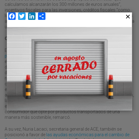
calculamos alcanzarán los 300 millones de euros anuales”,
incentivos fiscales para las inversiones, créditos fiscales “como
los que están funcionando también en Estados Unidos”, y ayudas
Facebook
Twitter
LinkedIn
Compartir
al sector primario. En definitiva, “pedimos que se ponga en marcha
una estrategia, un plan nacional del SAF”, recalcó.
Carretera
En el caso de la carretera
, la solución para la descarbonización
pasa por un mix tecnológico
, compuesto por camiones
eléctricos, propulsados por combustibles renovables y con pila
de combustible (hidrógeno), según resumió el responsable de I+D
de Primafrio, Adrián Valverde. “Nuestro objetivo es conseguir ser
neutros en emisiones en 2040”, adelantó el directivo. Valverde
consideró “insuficiente la intensidad de las ayudas para afrontar
esta transición en el transporte por carretera”. En este sentido,
apostó por una taxonomía que contemple “los beneficios fiscales,
la penalización a empresas que no cumplan y las ventajas a las
empresas que sí cumplan”, además de valorar también al
consumidor que opte por productos transportados de una
manera más sostenible, remarcó.
A su vez, Nuria Lacaci, secretaria general de ACE, también se
posicionó a favor de
las ayudas económicas para el cambio de