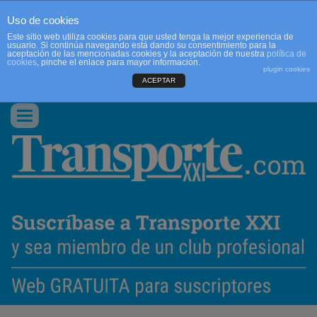
Uso de cookies
Este sitio web utiliza cookies para que usted tenga la mejor experiencia de
usuario. Si continúa navegando está dando su consentimiento para la
aceptación de las mencionadas cookies y la aceptación de nuestra
política de
cookies
, pinche el enlace para mayor información.
plugin cookies
ACEPTAR
QUIENES SOMOS
CONTACTO
PUBLICIDAD
ACCEDER
Conmutar
navegación