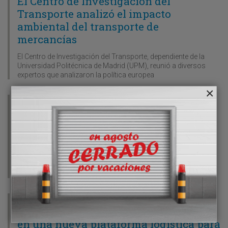
El Centro de Investigación del
Transporte analizó el impacto
ambiental del transporte de
mercancías
El Centro de Investigación del Transporte, dependiente de la
Universidad Politécnica de Madrid (UPM), reunió a diversos
expertos que analizaron la política europea
01/02/2004
El Instituto de Técnicas Aeroespaciales
incorpora dos simuladores para la
formación en la conducción
El Instituto de Técnicas Aeroespaciales (Inta), dirigido por
Fernando José Cascales Moreno, ha incorporado dos
simuladores en sus instalaciones de Torrejón de Ardoz
01/02/2004
Pikolín invierte 5,9 millones de euros
en una nueva plataforma logística para