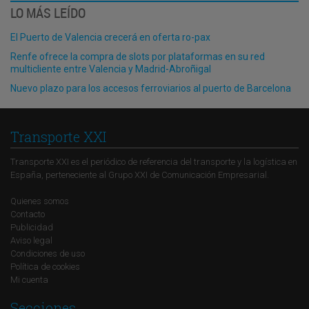
LO MÁS LEÍDO
El Puerto de Valencia crecerá en oferta ro-pax
Renfe ofrece la compra de slots por plataformas en su red
multicliente entre Valencia y Madrid-Abroñigal
Nuevo plazo para los accesos ferroviarios al puerto de Barcelona
Transporte XXI
Transporte XXI es el periódico de referencia del transporte y la logística en
España, perteneciente al Grupo XXI de Comunicación Empresarial.
Quienes somos
Contacto
Publicidad
Aviso legal
Condiciones de uso
Política de cookies
Mi cuenta
Secciones