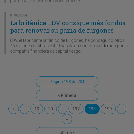
portuaria, presentaron recientemente
01/02/2004
La británica LDV consigue más fondos
para renovar su gama de furgones
LDV, el fabricante británico de furgones, ha conseguido otros
45 millones de libras esterlinas de un consorcio liderado por la
compañía financiera de capital riesgo
Página 198 de 201
« Primera
«
...
10
20
...
197
198
199
...
»
Última »