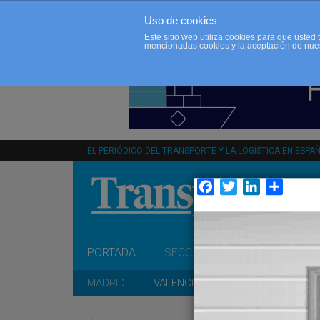
Uso de cookies
Este sitio web utiliza cookies para que uste
mencionadas cookies y la aceptación de nue
EL PERIÓDICO DEL TRANSPORTE Y LA LOGÍSTICA EN ESPA
Facebook
Twitter
LinkedIn
Compar
PORTADA
SECCIONES
OPINIÓN
MADRID
VALENCIA
CATALUÑA
A