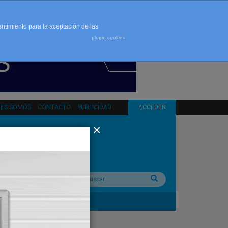
entimiento para la aceptación de las
plugin cookies
NES SOMOS
CONTACTO
PUBLICIDAD
ACCEDER
Buscar: