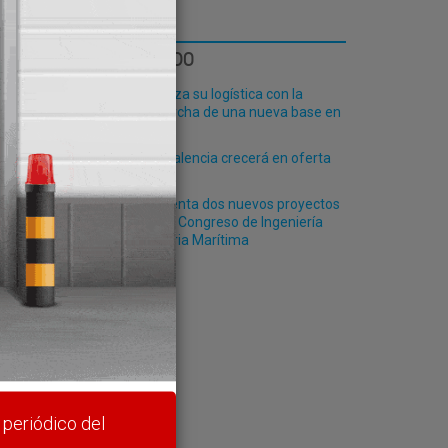
LO MÁS LEÍDO
Fribasa refuerza su logística con la
puesta en marcha de una nueva base en
Vizcaya
El Puerto de Valencia crecerá en oferta
 de
ro-pax
Siport21 presenta dos nuevos proyectos
durante el 49º Congreso de Ingeniería
Naval e Industria Marítima
rte y
 periódico del