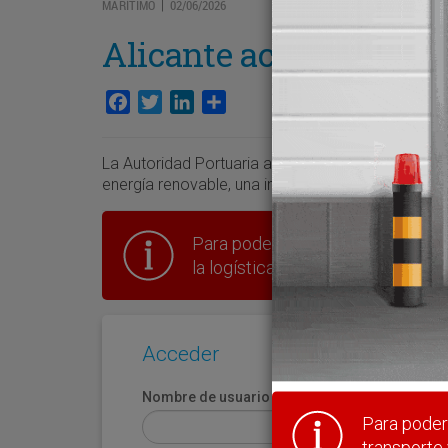
MARÍTIMO
02/06/2026
|
Alicante acelera con e
Facebook
Twitter
LinkedIn
Compartir
La Autoridad Portuaria adjudica a Asmain la cons
energía renovable, una infraestructura bajo una in
Para poder seguir leyendo hay que
la logística en España.
Acceder
Nombre de usuario
Para poder 
transporte 