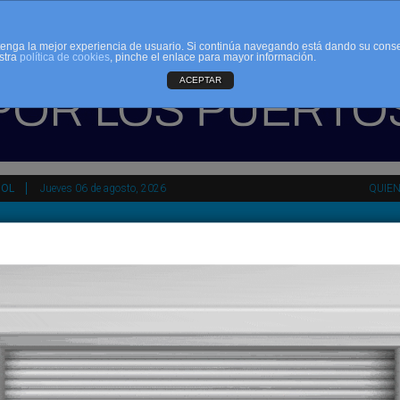
d tenga la mejor experiencia de usuario. Si continúa navegando está dando su cons
stra
política de cookies
, pinche el enlace para mayor información.
ACEPTAR
ÑOL
Jueves 06 de agosto, 2026
QUIE
tir
HEMEROTECA
AGENDA
KIOSKO
NDALUCÍA
PAÍS VASCO
ESPAÑA
INTERNACIONAL