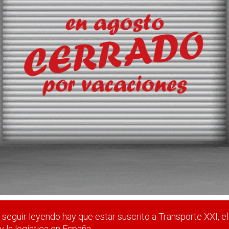
l hidrógeno verde
trucción y explotación de una planta de producción y suministro
versión de 5 millones de euros.
 estar suscrito a Transporte XXI, el periódico del transpo
Registrarse
Nombre de usuario (elija un nombre)
*
seguir leyendo hay que estar suscrito a Transporte XXI, el
y la logística en España.