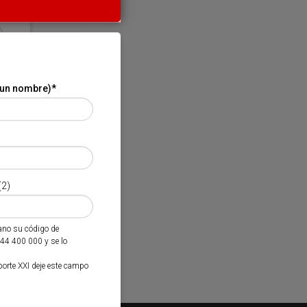
 un nombre)
*
(2)
mano su código de
944 400 000 y se lo
porte XXI deje este campo