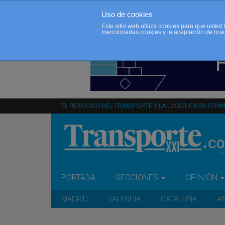
Uso de cookies
Este sitio web utiliza cookies para que uste
mencionadas cookies y la aceptación de nue
EL PERIÓDICO DEL TRANSPORTE Y LA LOGÍSTICA EN ESPA
PORTADA
SECCIONES
OPINIÓN
MADRID
VALENCIA
CATALUÑA
A