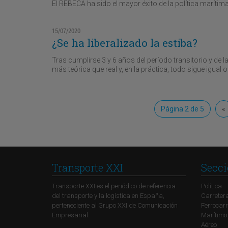
El REBECA ha sido el mayor éxito de la política maríti
15/07/2020
¿Se ha liberalizado la estiba?
Tras cumplirse 3 y 6 años del período transitorio y de la
más teórica que real y, en la práctica, todo sigue igual 
Página 2 de 5
«
Transporte XXI
Secci
Transporte XXI es el periódico de referencia
Política
del transporte y la logística en España,
Carreter
perteneciente al Grupo XXI de Comunicación
Ferrocarr
Empresarial.
Marítimo
Aéreo