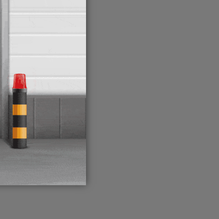
inuo
s