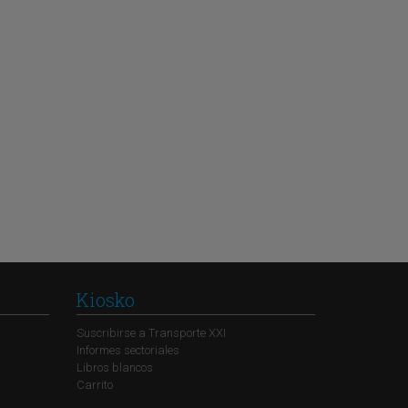
Kiosko
Suscribirse a Transporte XXI
Informes sectoriales
Libros blancos
Carrito