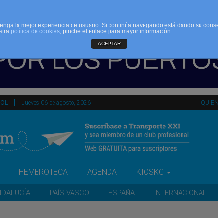
d tenga la mejor experiencia de usuario. Si continúa navegando está dando su cons
stra
política de cookies
, pinche el enlace para mayor información.
ACEPTAR
ÑOL
Jueves 06 de agosto, 2026
QUIE
HEMEROTECA
AGENDA
KIOSKO
NDALUCÍA
PAÍS VASCO
ESPAÑA
INTERNACIONAL