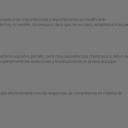
europeo y las importaciones y exportaciones se modificarán
hoy, no existen, sin perjuicio de lo que, en su caso, establezca el acu
rítimo español; por ello, sería muy deseable que, mientras los datos d
urgentemente las exenciones y bonificaciones en la tasa al buque
mpla efectivamente con las exigencias de competencia en materia de