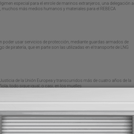
régimen especial para el enrole de marinos extranjeros, una delegación 
odo, muchos más medios humanos y materiales para el REBECA
in poder usar servicios de protección, mediante guardas armados de
o de piratería, que en parte son las utilizadas en el transporte de LNG
 Justicia de la Unión Europea y transcurridos más de cuatro años de la
ñola, todo sigue igual, o casi, en los muelles
s técnicos, respetando el principio de neutralidad tecnológica; no se
 en la sostenibilidad y digitalización del transporte marítimo