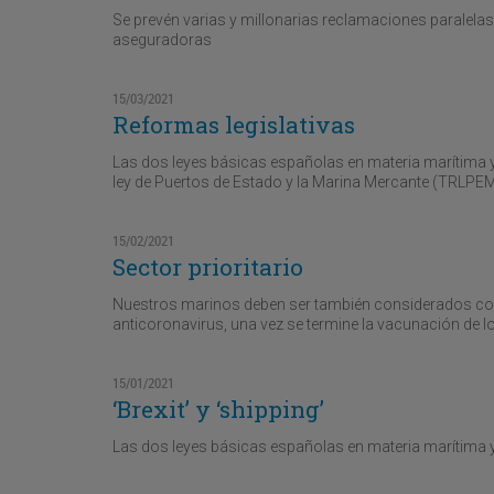
Se prevén varias y millonarias reclamaciones paralelas
aseguradoras
15/03/2021
Reformas legislativas
Las dos leyes básicas españolas en materia marítima y 
ley de Puertos de Estado y la Marina Mercante (TRLPE
15/02/2021
Sector prioritario
Nuestros marinos deben ser también considerados como
anticoronavirus, una vez se termine la vacunación de l
15/01/2021
‘Brexit’ y ‘shipping’
Las dos leyes básicas españolas en materia marítima 