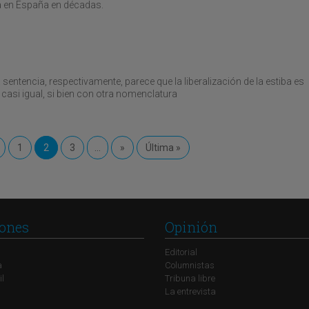
ma en España en décadas.
 sentencia, respectivamente, parece que la liberalización de la estiba es
o casi igual, si bien con otra nomenclatura
1
2
3
...
»
Última »
ones
Opinión
Editorial
a
Columnistas
il
Tribuna libre
La entrevista