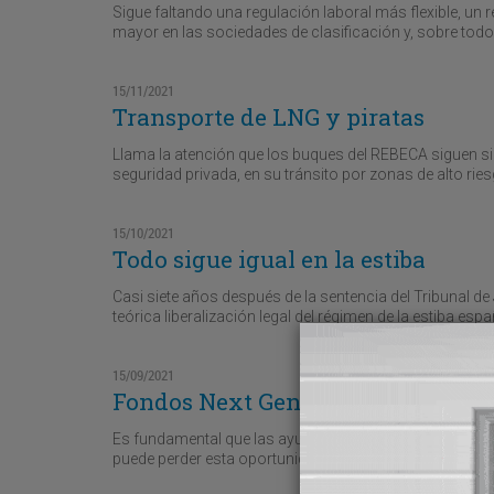
Sigue faltando una regulación laboral más flexible, un 
mayor en las sociedades de clasificación y, sobre t
15/11/2021
Transporte de LNG y piratas
Llama la atención que los buques del REBECA siguen s
seguridad privada, en su tránsito por zonas de alto riesg
15/10/2021
Todo sigue igual en la estiba
Casi siete años después de la sentencia del Tribunal de
teórica liberalización legal del régimen de la estiba espa
15/09/2021
Fondos Next Generation
Es fundamental que las ayudas se concedan por criterio
puede perder esta oportunidad única de seguir avanzando