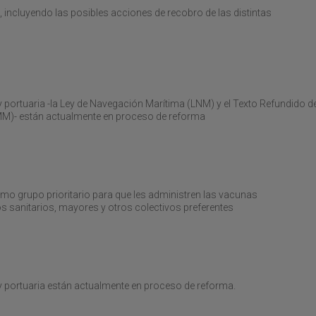
, incluyendo las posibles acciones de recobro de las distintas
portuaria -la Ley de Navegación Marítima (LNM) y el Texto Refundido de
MM)- están actualmente en proceso de reforma
 grupo prioritario para que les administren las vacunas
os sanitarios, mayores y otros colectivos preferentes
y portuaria están actualmente en proceso de reforma.