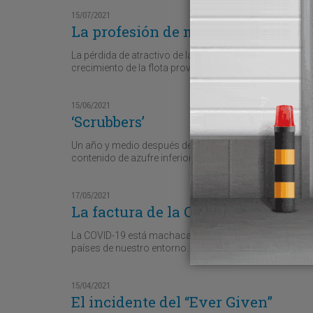
15/07/2021
La profesión de marino
La pérdida de atractivo de las carreras profesionales en 
crecimiento de la flota provocarán, para 2026, el mayor
15/06/2021
‘Scrubbers’
Un año y medio después de la entrada en vigor de la no
contenido de azufre inferior al 0,5 por ciento, los ‘scr
17/05/2021
La factura de la COVID-19
La COVID-19 está machacando al comercio marítimo es
países de nuestro entorno.
15/04/2021
El incidente del “Ever Given”