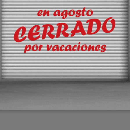
la mar, junto al aumento del ratio tripulantes en tierra/a bordo y el cont
 déficit de oficiales en la flota mercante desde 2013, según Drewry
rma IMO 2020, que obligó a los buques a utilizar un combustible con un
ubbers’ siguen siendo la opción mayoritaria
pañol y, por desgracia, lo está haciendo en mayor medida que en otro