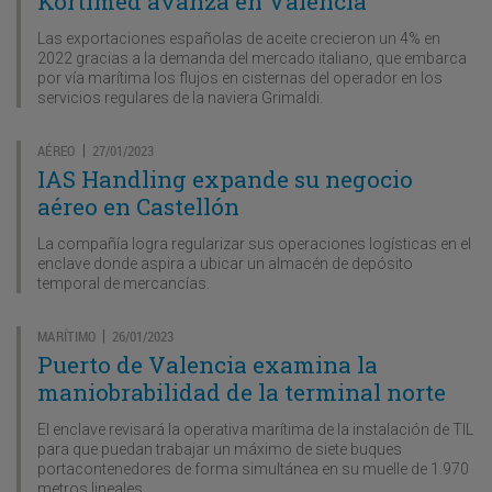
Kortimed avanza en Valencia
Las exportaciones españolas de aceite crecieron un 4% en
2022 gracias a la demanda del mercado italiano, que embarca
por vía marítima los flujos en cisternas del operador en los
servicios regulares de la naviera Grimaldi.
AÉREO
27/01/2023
|
IAS Handling expande su negocio
aéreo en Castellón
La compañía logra regularizar sus operaciones logísticas en el
enclave donde aspira a ubicar un almacén de depósito
temporal de mercancías.
MARÍTIMO
26/01/2023
|
Puerto de Valencia examina la
maniobrabilidad de la terminal norte
El enclave revisará la operativa marítima de la instalación de TIL
para que puedan trabajar un máximo de siete buques
portacontenedores de forma simultánea en su muelle de 1.970
metros lineales.