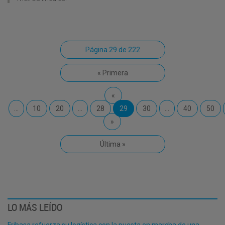
Página 29 de 222
« Primera
«
...
10
20
...
28
29
30
...
40
50
»
Última »
LO MÁS LEÍDO
Fribasa refuerza su logística con la puesta en marcha de una