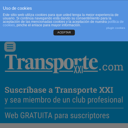
Uso de cookies
Este sitio web utiliza cookies para que usted tenga la mejor experiencia de
usuario. Si continúa navegando está dando su consentimiento para la
aceptación de las mencionadas cookies y la aceptación de nuestra
política de
cookies
, pinche el enlace para mayor información.
plugin cookies
ACEPTAR
QUIENES SOMOS
CONTACTO
PUBLICIDAD
ACCEDER
Conmutar
navegación