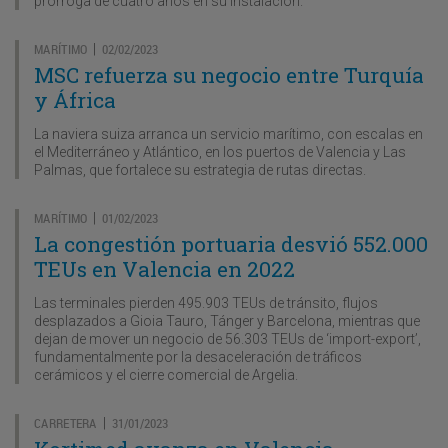
prórroga de cuatro años en su instalación.
MARÍTIMO
02/02/2023
|
MSC refuerza su negocio entre Turquía
y África
La naviera suiza arranca un servicio marítimo, con escalas en
el Mediterráneo y Atlántico, en los puertos de Valencia y Las
Palmas, que fortalece su estrategia de rutas directas.
MARÍTIMO
01/02/2023
|
La congestión portuaria desvió 552.000
TEUs en Valencia en 2022
Las terminales pierden 495.903 TEUs de tránsito, flujos
desplazados a Gioia Tauro, Tánger y Barcelona, mientras que
dejan de mover un negocio de 56.303 TEUs de ‘import-export’,
fundamentalmente por la desaceleración de tráficos
cerámicos y el cierre comercial de Argelia.
CARRETERA
31/01/2023
|