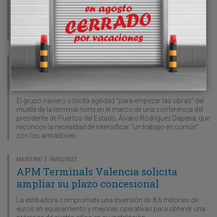
marítimo
El grupo formaliza la adquisición de la compañía neerlandesa
Smit Lamnalco y alcanza una flota de 600 buques valorada en
6.000 millones de euros.
EVENTOS
07/02/2023
|
MSC alerta de “una demora de 5 años”
en su proyecto de Valencia
El grupo naviero solicita agilidad “para empezar las obras” del
muelle de la terminal norte en el marco de una conferencia del
presidente de Puertos del Estado, Álvaro Rodríguez Dapena, que
reconoce la necesidad de intensificar “un trabajo en común”
con los armadores.
MARÍTIMO
06/02/2023
|
APM Terminals Valencia solicita
ampliar su plazo concesional
La estibadora compromete una inversión de 8,6 millones de
euros en equipamiento y mejoras operativas para obtener una