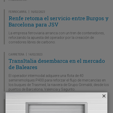
FERROCARRIL
16/02/2023
|
Renfe retoma el servicio entre Burgos y
Barcelona para JSV
La empresa ferroviaria arranca con un tren de contenedores,
reforzando la apuesta del operador por la creación de
corredores libres de carbono.
CARRETERA
14/02/2023
|
TransItalia desembarca en el mercado
de Baleares
El operador intermodal adquiere una flota de 40
semirremolques P400 para reforzar el flujo de mercancías en
los buques de Trasmed, la naviera de Grupo Grimaldi, desde los
puertos de Barcelona, Valencia y Sagunto.
MARÍTIMO
13/02/2023
|
Boluda, líder mundial del remolque