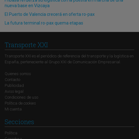
nueva base en Vizcaya
El Puerto de Valencia crecerá en oferta ro-pax
La futura terminal ro-pax quema etapas
Transporte XXI
Transporte XXI es el periódico de referencia del transporte y la logística en
España, perteneciente al Grupo XXI de Comunicación Empresarial.
Quienes somos
Contacto
Publicidad
Aviso legal
Condiciones de uso
Política de cookies
Mi cuenta
Secciones
Política
Carretera