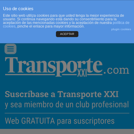
Uso de cookies
Este sitio web utiliza cookies para que usted tenga la mejor experiencia de
usuario. Si continúa navegando está dando su consentimiento para la
aceptación de las mencionadas cookies y la aceptación de nuestra
política de
cookies
, pinche el enlace para mayor información.
plugin cookies
ACEPTAR
QUIENES SOMOS
CONTACTO
PUBLICIDAD
ACCEDER
Conmutar
navegación