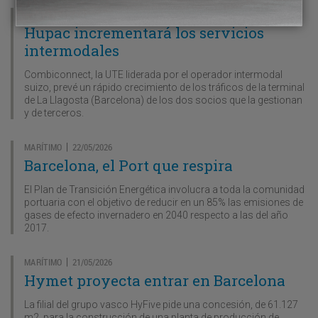
FERROCARRIL
26/05/2026
|
Hupac incrementará los servicios
intermodales
Combiconnect, la UTE liderada por el operador intermodal
suizo, prevé un rápido crecimiento de los tráficos de la terminal
de La Llagosta (Barcelona) de los dos socios que la gestionan
y de terceros.
MARÍTIMO
22/05/2026
|
Barcelona, el Port que respira
El Plan de Transición Energética involucra a toda la comunidad
portuaria con el objetivo de reducir en un 85% las emisiones de
gases de efecto invernadero en 2040 respecto a las del año
2017.
MARÍTIMO
21/05/2026
|
Hymet proyecta entrar en Barcelona
La filial del grupo vasco HyFive pide una concesión, de 61.127
m2, para la construcción de una planta de producción de