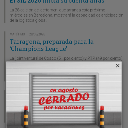
El SIL 2026 inicia su cuenta atrás
La 28 edición del certamen, que arranca este próximo
miércoles en Barcelona, mostrará la capacidad de anticipación
de la logística global.
MARÍTIMO
28/05/2026
|
Tarragona, preparada para la
‘Champions League’
La ‘joint venture’ de Cosco (51 por ciento) y PTP (49 por ciento)
ocupará la total de la concesión del muelle de Andalucía,
incluyendo la instalación ferroviaria de La Boella, para la
terminal polivalente, que estará completamente operativa a
finales de 2028.
CARRETERA
27/05/2026
|
Calsina Carré abre su ‘hub’ en Algeciras
El grupo gerundense refuerza su operativa en el Estrecho con
un parking seguro de 190 plazas, y al que añadirá un almacén
para ‘cross docking’, así como los servicios aduaneros.