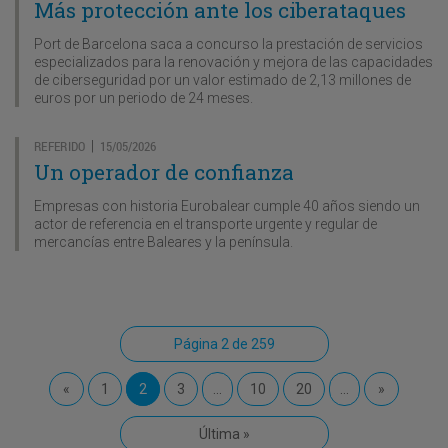
Más protección ante los ciberataques
Port de Barcelona saca a concurso la prestación de servicios
especializados para la renovación y mejora de las capacidades
de ciberseguridad por un valor estimado de 2,13 millones de
euros por un periodo de 24 meses.
REFERIDO
15/05/2026
|
Un operador de confianza
Empresas con historia Eurobalear cumple 40 años siendo un
actor de referencia en el transporte urgente y regular de
mercancías entre Baleares y la península.
Página 2 de 259
«
1
2
3
...
10
20
...
»
Última »