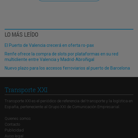
LO MÁS LEÍDO
El Puerto de Valencia crecerá en oferta ro-pax
Renfe ofrece la compra de slots por plataformas en su red
multicliente entre Valencia y Madrid-Abroñigal
Nuevo plazo para los accesos ferroviarios al puerto de Barcelona
Transporte XXI
Transporte XXI es el periódico de referencia del transporte y la logística en
España, perteneciente al Grupo XXI de Comunicación Empresarial.
Quienes somos
Contacto
Publicidad
Aviso legal