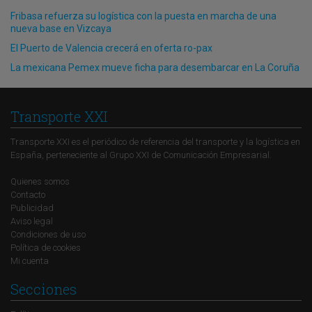
Fribasa refuerza su logística con la puesta en marcha de una
nueva base en Vizcaya
El Puerto de Valencia crecerá en oferta ro-pax
La mexicana Pemex mueve ficha para desembarcar en La Coruña
Transporte XXI
Transporte XXI es el periódico de referencia del transporte y la logística en
España, perteneciente al Grupo XXI de Comunicación Empresarial.
Quienes somos
Contacto
Publicidad
Aviso legal
Condiciones de uso
Política de cookies
Mi cuenta
Secciones