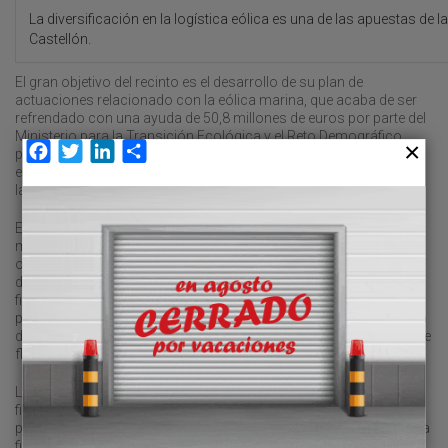
La diversificación en la logística eólica es una de las apuestas de l
Castellón.
El gran objetivo del recinto es el desarrollo de su plan de
actuaciones relacionado con la eólica marina, que acaba de ser
refrendado con una ayuda de 50,8 millones de euros por parte del
Ministerio para la Transición Ecológica y el Reto Demográfico
Facebook
Twitter
LinkedIn
Compartir
para la ampliación del muelle de Costa en la dársena sur, espacio
en el que está destinado la instalación de empresas vinculadas a
la fabricación y montaje de aerogeneradores marítimos.
En cuanto a la financiación externa, el puerto la ha fijado en un
máximo de 60 millones de euros, si bien cada entidad deberá
ofertar al menos 20 millones. El diseño contempla la posibilidad
de distribuir el importe entre un máximo de tres entidades
financieras, en función de las condiciones económicas
propuestas. La Autoridad Portuaria se reserva, además, la opción
de no disponer de la totalidad del crédito ofrecido, lo que introduce
flexibilidad en la ejecución del programa.
Las condiciones financieras reflejan una estructura clásica de
financiación a largo plazo en el ámbito público portuario. El
periodo total de los préstamos se extenderá, como mínimo, hasta
finales de 2046, con una primera fase de carencia de cuatro años,