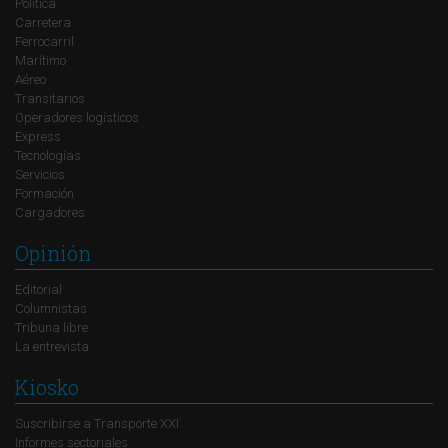
Política
Carretera
Ferrocarril
Marítimo
Aéreo
Transitarios
Operadores logísticos
Express
Tecnologías
Servicios
Formación
Cargadores
Opinión
Editorial
Columnistas
Tribuna libre
La entrevista
Kiosko
Suscribirse a Transporte XXI
Informes sectoriales