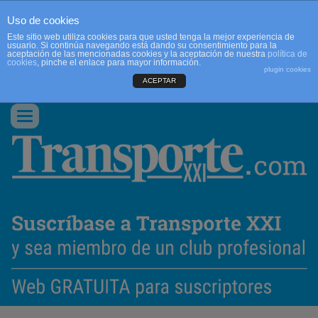
Uso de cookies
Este sitio web utiliza cookies para que usted tenga la mejor experiencia de
usuario. Si continúa navegando está dando su consentimiento para la
aceptación de las mencionadas cookies y la aceptación de nuestra
política de
cookies
, pinche el enlace para mayor información.
plugin cookies
ACEPTAR
QUIENES SOMOS
CONTACTO
PUBLICIDAD
ACCEDER
Conmutar
navegación