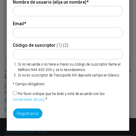
Nombre de usuario (elija un nombre)
*
* Campo obligatorio
Por favor indique que ha leído y está de acuerdo con las
Condiciones
Email
*
*
de Uso
Código de suscriptor
(1) (2)
Si no recuerda o no tiene a mano su código de suscriptor llame al
teléfono 944 400 000 y se lo recordaremos.
LO MÁS LEÍDO
Si no es suscriptor de Transporte XXI deje este campo en blanco.
* Campo obligatorio
Fribasa refuerza su logística con la puesta en marcha de una
nueva base en Vizcaya
Por favor indique que ha leído y está de acuerdo con las
*
Condiciones de Uso
El Puerto de Valencia crecerá en oferta ro-pax
Un paso más para la línea Perpiñán-Montpellier
Transporte XXI