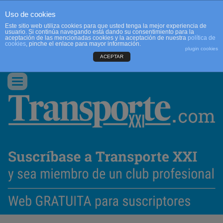
Uso de cookies
Este sitio web utiliza cookies para que usted tenga la mejor experiencia de
usuario. Si continúa navegando está dando su consentimiento para la
aceptación de las mencionadas cookies y la aceptación de nuestra
política de
cookies
, pinche el enlace para mayor información.
plugin cookies
ACEPTAR
QUIENES SOMOS
CONTACTO
PUBLICIDAD
ACCEDER
Conmutar
navegación