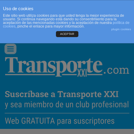
Uso de cookies
Este sitio web utiliza cookies para que usted tenga la mejor experiencia de
usuario. Si continúa navegando está dando su consentimiento para la
aceptación de las mencionadas cookies y la aceptación de nuestra
política de
cookies
, pinche el enlace para mayor información.
plugin cookies
ACEPTAR
QUIENES SOMOS
CONTACTO
PUBLICIDAD
ACCEDER
Conmutar
navegación