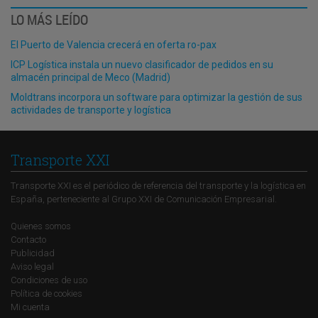
LO MÁS LEÍDO
El Puerto de Valencia crecerá en oferta ro-pax
ICP Logística instala un nuevo clasificador de pedidos en su
almacén principal de Meco (Madrid)
Moldtrans incorpora un software para optimizar la gestión de sus
actividades de transporte y logística
Transporte XXI
Transporte XXI es el periódico de referencia del transporte y la logística en
España, perteneciente al Grupo XXI de Comunicación Empresarial.
Quienes somos
Contacto
Publicidad
Aviso legal
Condiciones de uso
Política de cookies
Mi cuenta