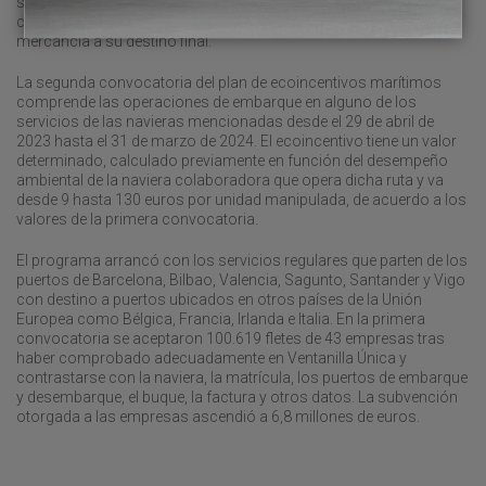
semirremolques o vehículos pesados rígidos) en un buque ro-ro,
con-ro o ro-pax en lugar de utilizar la carretera para trasladar la
mercancía a su destino final.
La segunda convocatoria del plan de ecoincentivos marítimos
comprende las operaciones de embarque en alguno de los
servicios de las navieras mencionadas desde el 29 de abril de
2023 hasta el 31 de marzo de 2024. El ecoincentivo tiene un valor
determinado, calculado previamente en función del desempeño
ambiental de la naviera colaboradora que opera dicha ruta y va
desde 9 hasta 130 euros por unidad manipulada, de acuerdo a los
valores de la primera convocatoria.
El programa arrancó con los servicios regulares que parten de los
puertos de Barcelona, Bilbao, Valencia, Sagunto, Santander y Vigo
con destino a puertos ubicados en otros países de la Unión
Europea como Bélgica, Francia, Irlanda e Italia. En la primera
convocatoria se aceptaron 100.619 fletes de 43 empresas tras
haber comprobado adecuadamente en Ventanilla Única y
contrastarse con la naviera, la matrícula, los puertos de embarque
y desembarque, el buque, la factura y otros datos. La subvención
otorgada a las empresas ascendió a 6,8 millones de euros.