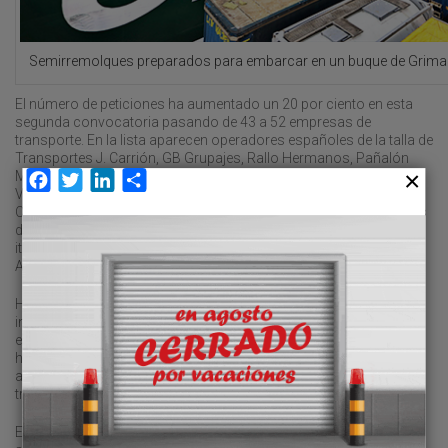
Semirremolques preparados para embarcar en un buque de Grimal
El número de peticiones ha aumentado un 20 por ciento en esta
segunda convocatoria pasando de 43 a 52 empresas de
transporte. En la lista aparecen operadores españoles de la talla de
Transportes J. Carrión, GB Grupajes, Rallo Hermanos, Pañalón
Multimodal, Transportes Eurocruz, Libertia, Transportes Gorgorri,
Facebook
Twitter
LinkedIn
Compartir
Vapores Suardiaz Norte, TIR Compostela, Transpais Atlántico y
CS Transitarios, entre otros. La práctica mayoría de las empresas
de transporte que se han acogido a recibir ecoincentivos son
italianas o francesas, principalmente, casos de Trans Italia,
Arcese, SMET, Kortimed o Fercam, entre otras.
Hay que recordar que son potenciales beneficiarios del eco-
incentivo marítimo todas aquellas personas físicas o jurídicas
establecidas en un Estado miembro de la Unión Europea que
hayan realizado el pago del flete marítimo correspondiente a la
actividad subvencionable, ya se trate del cargador, del
transportista o del operador de transporte.
Estas empresas deben embarcar unidades elegibles (remolques,