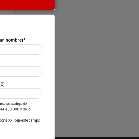
 un nombre)
*
(2)
mano su código de
944 400 000 y se lo
porte XXI deje este campo