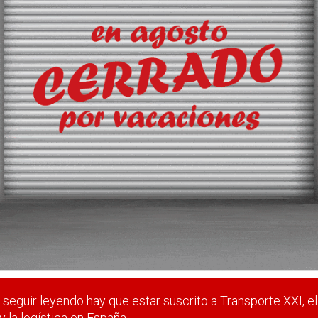
ontratos de última milla
n las firmas Mondo Convenienza y Box2Box para el transporte, m
untos de la geografía española.
 estar suscrito a Transporte XXI, el periódico del transpo
Registrarse
Nombre de usuario (elija un nombre)
*
seguir leyendo hay que estar suscrito a Transporte XXI, el
y la logística en España.