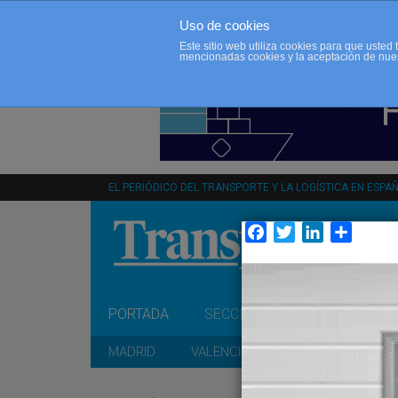
Uso de cookies
Este sitio web utiliza cookies para que uste
mencionadas cookies y la aceptación de nue
EL PERIÓDICO DEL TRANSPORTE Y LA LOGÍSTICA EN ESPA
Facebook
Twitter
LinkedIn
Compar
PORTADA
SECCIONES
OPINIÓN
MADRID
VALENCIA
CATALUÑA
A