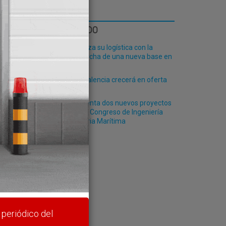
LO MÁS LEÍDO
Fribasa refuerza su logística con la
puesta en marcha de una nueva base en
Vizcaya
El Puerto de Valencia crecerá en oferta
ontaje
ro-pax
Siport21 presenta dos nuevos proyectos
durante el 49º Congreso de Ingeniería
Naval e Industria Marítima
rte y
 periódico del