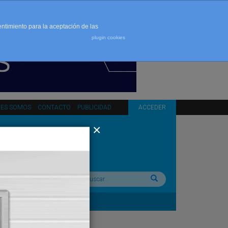
entimiento para la aceptación de las
plugin cookies
NES SOMOS
CONTACTO
PUBLICIDAD
ACCEDER
Buscar: