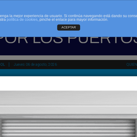
d tenga la mejor experiencia de usuario. Si continúa navegando está dando su cons
stra
política de cookies
, pinche el enlace para mayor información.
ACEPTAR
ÑOL
Jueves 06 de agosto, 2026
QUIE
tir
HEMEROTECA
AGENDA
KIOSKO
NDALUCÍA
PAÍS VASCO
ESPAÑA
INTERNACIONAL