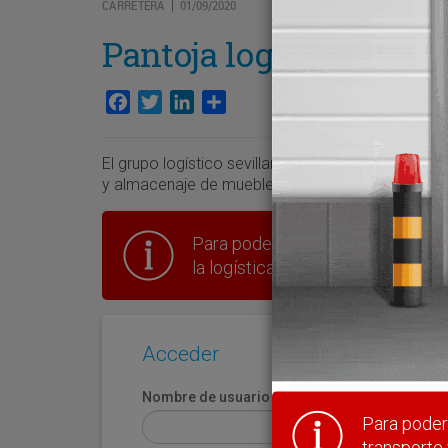
CARRETERA
01/09/2020
|
Pantoja logra nuevos c
Facebook
Twitter
LinkedIn
Compartir
El grupo logístico sevillano alcanza alianzas co
y almacenaje de muebles y enseres en diversos p
Para poder seguir leyendo hay que
la logística en España.
Acceder
Nombre de usuario
Para poder 
transporte 