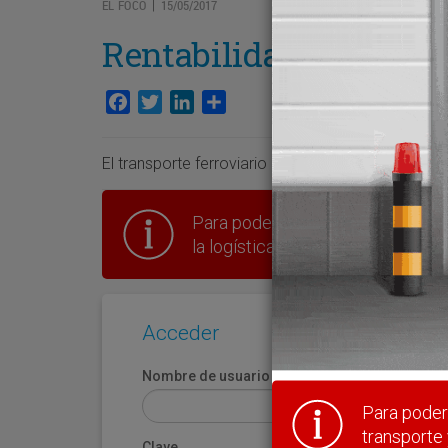
EL FOCO
15/05/2017
|
Rentabilidad
Facebook
Twitter
LinkedIn
Compartir
El transporte ferroviario está siendo más eficien
Para poder seguir leyendo hay que
la logística en España.
Acceder
Nombre de usuario
Para poder 
transporte 
Clave