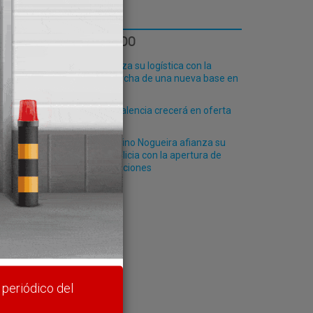
LO MÁS LEÍDO
Fribasa refuerza su logística con la
puesta en marcha de una nueva base en
Vizcaya
El Puerto de Valencia crecerá en oferta
tar
ro-pax
El grupo Ceferino Nogueira afianza su
rte y
posición en Galicia con la apertura de
nuevas instalaciones
 periódico del