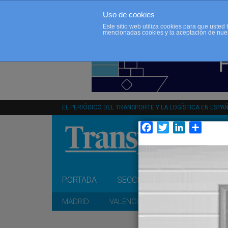
Uso de cookies
Este sitio web utiliza cookies para que uste
mencionadas cookies y la aceptación de nue
EL PERIÓDICO DEL TRANSPORTE Y LA LOGÍSTICA EN ESPA
Facebook
Twitter
LinkedIn
Compar
PORTADA
SECCIONES
OPINIÓN
MADRID
VALENCIA
CATALUÑA
A