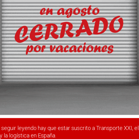
te, pues los trenes de mercancías tienen más carga que transpor
 estar suscrito a Transporte XXI, el periódico del transpo
Registrarse
Nombre de usuario (elija un nombre)
*
seguir leyendo hay que estar suscrito a Transporte XXI, el
y la logística en España.
Email
*