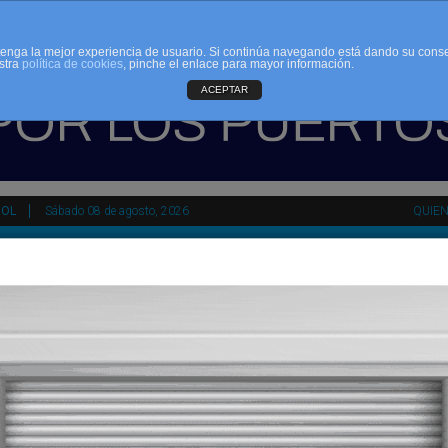
d tenga la mejor experiencia de usuario. Si continúa navegando está dando su cons
stra
política de cookies
, pinche el enlace para mayor información.
ACEPTAR
ÑOL
Sábado 08 de agosto, 2026
QUIE
tir
HEMEROTECA
AGENDA
KIOSKO
NDALUCÍA
PAÍS VASCO
ESPAÑA
INTERNACIONAL