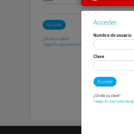
Acceder
Nombre de usuario
¿Olvidó su clave?
Haga clic aquí para recuperarla.
Clave
¿Olvidó su clave?
Haga clic aquí para recup