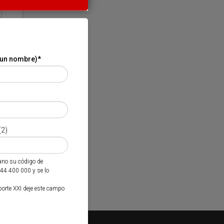
 un nombre)
*
(2)
mano su código de
944 400 000 y se lo
porte XXI deje este campo