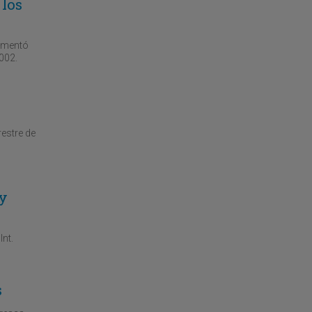
 los
rementó
2002.
restre de
 y
Int.
s