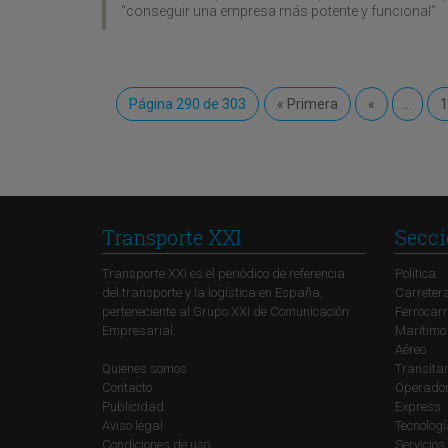
“conseguir una empresa más potente y funcional”.
Página 290 de 303
« Primera
«
...
1
Transporte XXI
Secci
Transporte XXI es el periódico de referencia
Política
del transporte y la logística en España,
Carreter
perteneciente al Grupo XXI de Comunicación
Ferrocarr
Empresarial.
Marítimo
Aéreo
Quienes somos
Transitar
Contacto
Operadore
Publicidad
Express
Aviso legal
Tecnolog
Condiciones de uso
Servicios