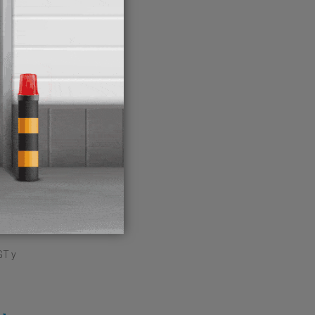
a
Relevo
 polaco
 los
ar que
 de
GT y