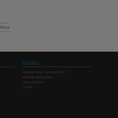
Última
Kiosko
Suscribirse a Transporte XXI
Informes sectoriales
Libros blancos
Carrito