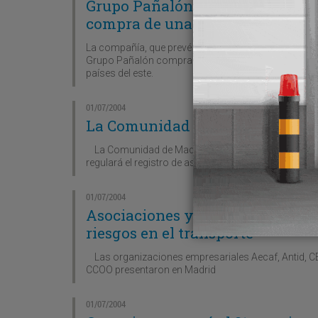
Grupo Pañalón potenciará su pos
compra de una empresa polaca e
La compañía, que prevé facturar 100 millones en 200
Grupo Pañalón comprará en 2005 una empresa de tra
países del este.
01/07/2004
La Comunidad promoverá un comi
La Comunidad de Madrid ha iniciado los trámites par
regulará el registro de asociaciones profesionales
01/07/2004
Asociaciones y sindicatos pres
riesgos en el transporte
Las organizaciones empresariales Aecaf, Antid, CE
CCOO presentaron en Madrid
01/07/2004