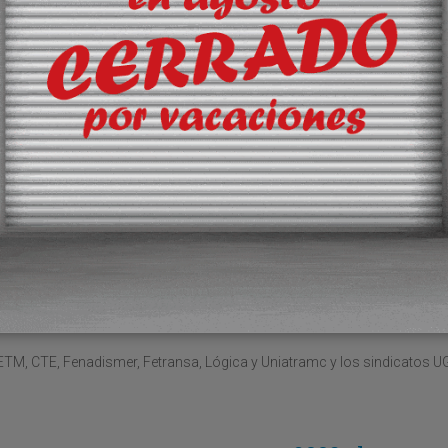
ición en el mercado de Europa del este con l
n el año 2005
4, valorará principalmente la capacidad de gestión del equipo directivo
nsportes polaca con el fin de potenciar su posición en el mercado de
té madrileño de transporte por carretera
a la creación del comité madrileño de transporte por carretera, a la p
entaron en Madrid su campaña de prevención
TM, CTE, Fenadismer, Fetransa, Lógica y Uniatramc y los sindicatos U