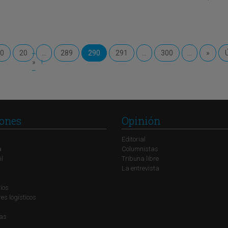
0
20
...
289
290
291
...
300
...
»
»
ones
Opinión
Editorial
a
Columnistas
il
Tribuna libre
La entrevista
ios
s logísticos
ías