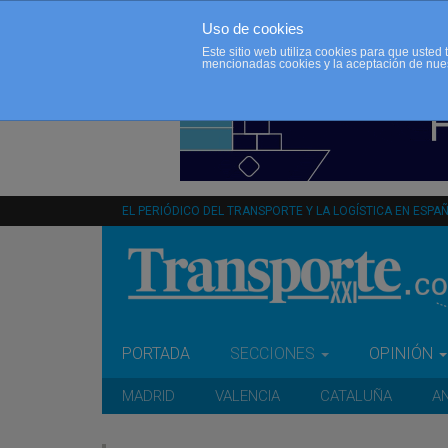
Uso de cookies
Este sitio web utiliza cookies para que uste
mencionadas cookies y la aceptación de nue
EL PERIÓDICO DEL TRANSPORTE Y LA LOGÍSTICA EN ESPA
PORTADA
SECCIONES
OPINIÓN
MADRID
VALENCIA
CATALUÑA
A