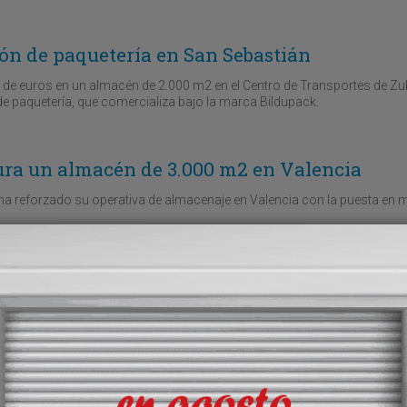
ión de paquetería en San Sebastián
es de euros en un almacén de 2.000 m2 en el Centro de Transportes de Zu
 de paquetería, que comercializa bajo la marca Bildupack.
ra un almacén de 3.000 m2 en Valencia
a reforzado su operativa de almacenaje en Valencia con la puesta en 
 una única plataforma en Valencia
macenes de la cervecera, que amplía su cobertura en la Comunidad Vale
la apertura de una nueva plataforma de distribución para producto term