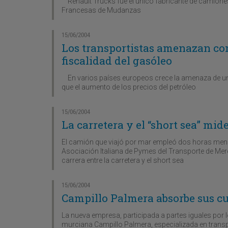
Renault Trucks fue el único fabricante de camione
Francesas de Mudanzas
15/06/2004
Los transportistas amenazan con 
fiscalidad del gasóleo
En varios países europeos crece la amenaza de una
que el aumento de los precios del petróleo
15/06/2004
La carretera y el “short sea” mid
El camión que viajó por mar empleó dos horas menos
Asociación Italiana de Pymes del Transporte de Merc
carrera entre la carretera y el short sea
15/06/2004
Campillo Palmera absorbe sus cua
La nueva empresa, participada a partes iguales por
murciana Campillo Palmera, especializada en transpo