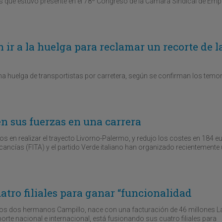
s que estuvo presente en el 78º Congreso de la Cámara Sindical de Em
ir a la huelga para reclamar un recorte de l
 huelga de transportistas por carretera, según se confirman los temo
en sus fuerzas en una carrera
 en realizar el trayecto Livorno-Palermo, y redujo los costes en 184 e
ancías (FITA) y el partido Verde italiano han organizado recientemente
tro filiales para ganar “funcionalidad
 los dos hermanos Campillo, nace con una facturación de 46 millones L
rte nacional e internacional, está fusionando sus cuatro filiales para