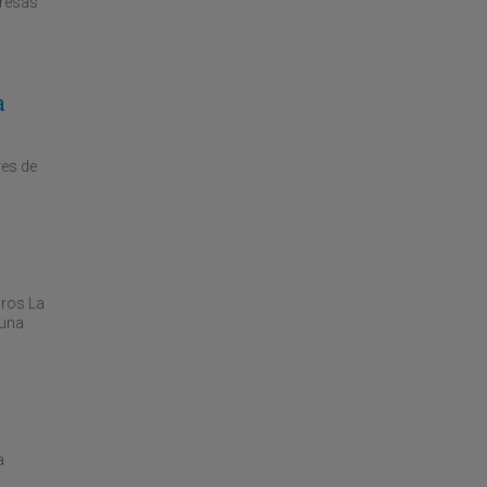
presas
a
res de
uros La
 una
a