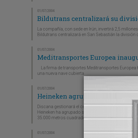
01/07/2004
Bildutrans centralizará su divis
La compañía, con sede en Irún, invertirá 2,5 millon
Bildutrans centralizará en San Sebastián la división
01/07/2004
Meditransportes Europea inaugu
La firma de transportes Meditransportes Europea h
una nueva nave cubierta
01/07/2004
Heineken agrupa su logística en
Discana gestionará el centro, concentrando tres al
Heineken ha agrupado su logística en Valencia con 
35.000 metros cuadrados.
01/07/2004