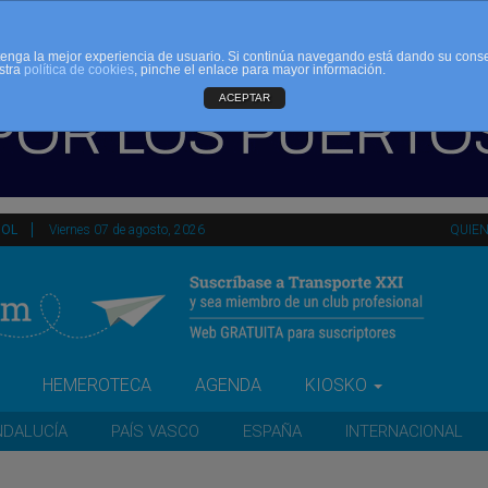
d tenga la mejor experiencia de usuario. Si continúa navegando está dando su cons
stra
política de cookies
, pinche el enlace para mayor información.
ACEPTAR
ÑOL
Viernes 07 de agosto, 2026
QUIE
HEMEROTECA
AGENDA
KIOSKO
NDALUCÍA
PAÍS VASCO
ESPAÑA
INTERNACIONAL