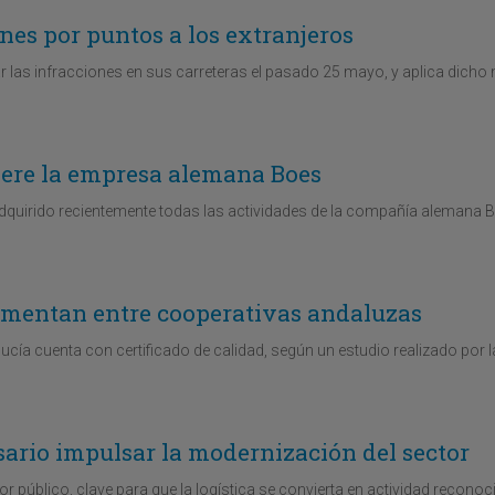
ones por puntos a los extranjeros
r las infracciones en sus carreteras el pasado 25 mayo, y aplica dicho
ere la empresa alemana Boes
quirido recientemente todas las actividades de la compañía alemana 
aumentan entre cooperativas andaluzas
cía cuenta con certificado de calidad, según un estudio realizado por l
ario impulsar la modernización del sector
r público, clave para que la logística se convierta en actividad recono