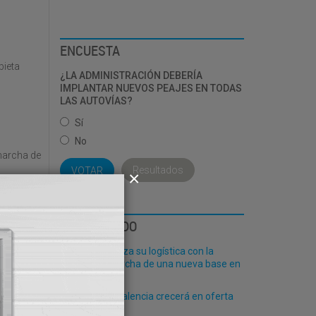
ENCUESTA
bieta
¿LA ADMINISTRACIÓN DEBERÍA
IMPLANTAR NUEVOS PEAJES EN TODAS
LAS AUTOVÍAS?
Sí
No
marcha de
Resultados
LO MÁS LEÍDO
nciana
Fribasa refuerza su logística con la
inado de
puesta en marcha de una nueva base en
Vizcaya
El Puerto de Valencia crecerá en oferta
ro-pax