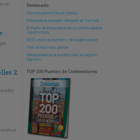
ón en
Destacado
Casintra pone el foco en México
Entrevista al consejero delegado de Trasmed
El Puerto de Bilbao encarrila su continuidad en
e
Júndiz-Vitoria
BEST, motor económico y de modernización
rgas
FNG se hace más grande
Sherpa enarbola la bandera para su negocio
logístico
lles 2
TOP 200 Puertos de Contenedores
a entre
a
onstruir