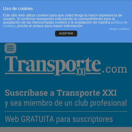
Uso de cookies
Este sitio web utiliza cookies para que usted tenga la mejor experiencia de
usuario. Si continúa navegando está dando su consentimiento para la
aceptación de las mencionadas cookies y la aceptación de nuestra
política de
cookies
, pinche el enlace para mayor información.
plugin cookies
ACEPTAR
QUIENES SOMOS
CONTACTO
PUBLICIDAD
ACCEDER
Conmutar
navegación