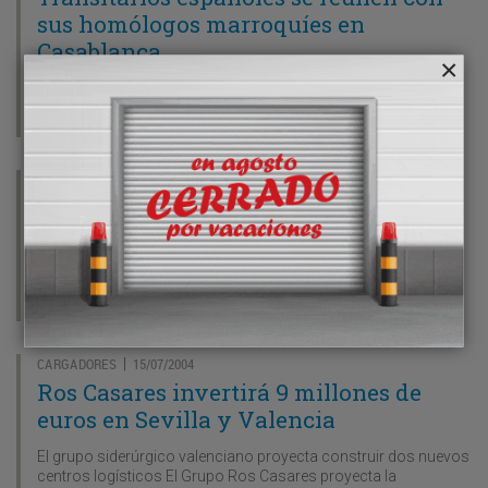
sus homólogos marroquíes en
Casablanca
La Federación Española de Transitarios, Expedidores
Internacionales y Asimilados (Feteia) y el ICEX organizaron
hace esacaso días un encuentro en Casablanca
MARÍTIMO
15/07/2004
|
Algeciras quiere crear un lobby con el
futuro puerto de Tánger en El Estrecho
El puerto de la Bahía de Algeciras y el futuro puerto de Tánger-
Mediterráneo son partidarios de crear un “lobby” de
colaboración en el Estrecho de Gibraltar
CARGADORES
15/07/2004
|
Ros Casares invertirá 9 millones de
euros en Sevilla y Valencia
El grupo siderúrgico valenciano proyecta construir dos nuevos
centros logísticos El Grupo Ros Casares proyecta la