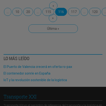
«
...
10
20
...
115
116
117
...
120
..
»
Última »
LO MÁS LEÍDO
El Puerto de Valencia crecerá en oferta ro-pax
El contenedor sonríe en España
IoT y la revolución sostenible de la logística
Transporte XXI
Transporte XXI es el periódico de referencia del transporte y la logística en