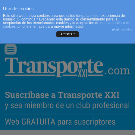
Uso de cookies
Este sitio web utiliza cookies para que usted tenga la mejor experiencia de
usuario. Si continúa navegando está dando su consentimiento para la
aceptación de las mencionadas cookies y la aceptación de nuestra
política de
cookies
, pinche el enlace para mayor información.
plugin cookies
ACEPTAR
QUIENES SOMOS
CONTACTO
PUBLICIDAD
ACCEDER
Conmutar
navegación