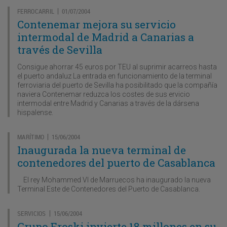
FERROCARRIL
01/07/2004
|
Contenemar mejora su servicio
intermodal de Madrid a Canarias a
través de Sevilla
Consigue ahorrar 45 euros por TEU al suprimir acarreos hasta
el puerto andaluz La entrada en funcionamiento de la terminal
ferroviaria del puerto de Sevilla ha posibilitado que la compañía
naviera Contenemar reduzca los costes de sus ervicio
intermodal entre Madrid y Canarias a través de la dársena
hispalense.
MARÍTIMO
15/06/2004
|
Inaugurada la nueva terminal de
contenedores del puerto de Casablanca
El rey Mohammed VI de Marruecos ha inaugurado la nueva
Terminal Este de Contenedores del Puerto de Casablanca.
SERVICIOS
15/06/2004
|
Grupo Eroski invierte 18 millones en su