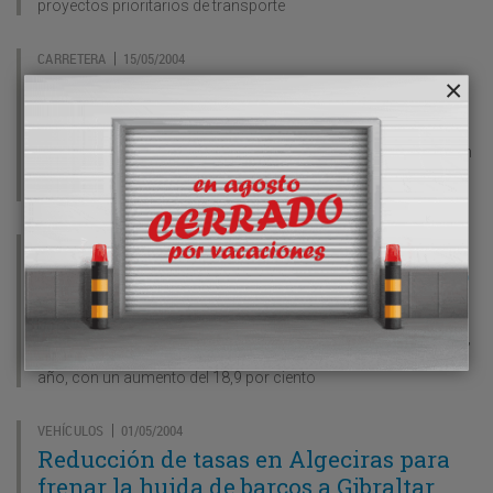
proyectos prioritarios de transporte
CARRETERA
15/05/2004
|
El Ayuntamiento de Málaga abandona
la gestión del CTM de la provincia
El Ayuntamiento de Málaga ha decidido abandonar la gestión
del Centro de Transportes de Mercancías (CTM) por
discrepancias con la Junta de Andalucía
MARÍTIMO
15/05/2004
|
El tráfico de contenedores subió un 19%
en Algeciras en el mes de marzo
El puerto de la Bahía de Algeciras, que preside Manuel Morón,
registró en marzo los mejores registros desde que se inició el
año, con un aumento del 18,9 por ciento
VEHÍCULOS
01/05/2004
|
Reducción de tasas en Algeciras para
frenar la huida de barcos a Gibraltar