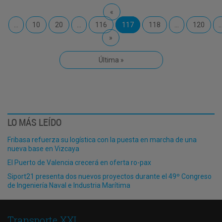
«
...
10
20
...
116
117
118
...
120
..
»
Última »
LO MÁS LEÍDO
Fribasa refuerza su logística con la puesta en marcha de una
nueva base en Vizcaya
El Puerto de Valencia crecerá en oferta ro-pax
Siport21 presenta dos nuevos proyectos durante el 49º Congreso
de Ingeniería Naval e Industria Marítima
Transporte XXI