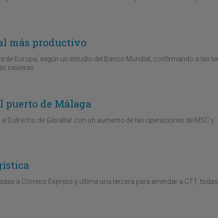
al más productivo
te de Europa, según un estudio del Banco Mundial, confirmando a las t
as navieras.
el puerto de Málaga
en el Estrecho de Gibraltar con un aumento de las operaciones de MSC y
ística
das a Correos Express y ultima una tercera para arrendar a CTT, todas 