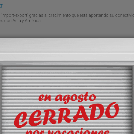
r
 ‘import-export’ gracias al crecimiento que está aportando su conectivi
les con Asia y América.
apacidad ferroportuaria
n de actuación para ampliar la terminal de Isla Verde Exterior y construi
ue permita flexibilizar la operativa con trenes de 750 metros.
os de HMM en el Estrecho
 representa a la naviera surcoreana en Tánger-Med, sociedad que, a su 
ve norteafricano.
 Cádiz
concurso de nuevos espacios en la futura terminal de contenedores de l