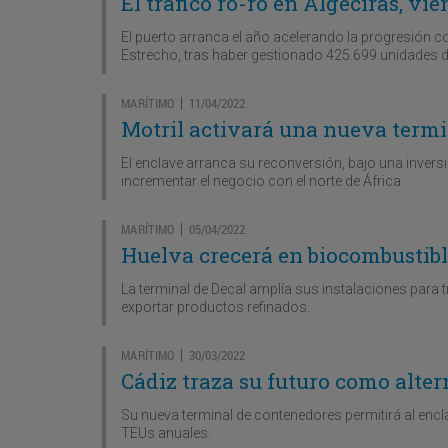
El tráfico ro-ro en Algeciras, vi
El puerto arranca el año acelerando la progresión co
Estrecho, tras haber gestionado 425.699 unidades 
MARÍTIMO
11/04/2022
|
Motril activará una nueva termin
El enclave arranca su reconversión, bajo una inversi
incrementar el negocio con el norte de África.
MARÍTIMO
05/04/2022
|
Huelva crecerá en biocombustibl
La terminal de Decal amplía sus instalaciones para 
exportar productos refinados.
MARÍTIMO
30/03/2022
|
Cádiz traza su futuro como alter
Su nueva terminal de contenedores permitirá al encla
TEUs anuales.