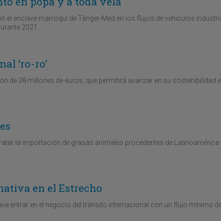
ento en popa y a toda vela
n el enclave marroquí de Tánger-Med en los flujos de vehículos industria
durante 2021.
al ‘ro-ro’
ón de 38 millones de euros, que permitirá avanzar en su sostenibilidad e
es
tratar la importación de grasas animales procedentes de Latinoamérica 
nativa en el Estrecho
ve entrar en el negocio del tránsito internacional con un flujo mínimo d