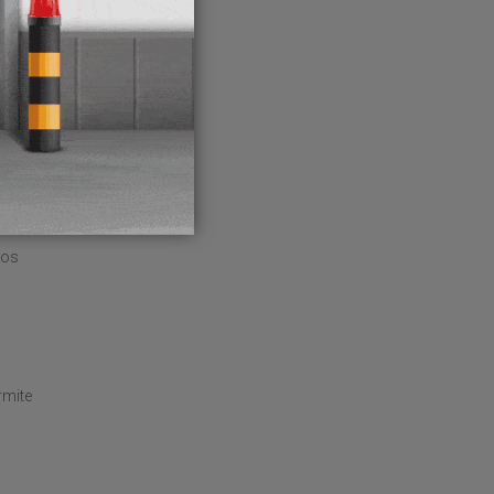
nsula y
dos
rmite