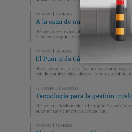
MARÍTIMO
26/04/2022
|
A la caza de nuevas rutas
El Puerto de Huelva duplicará sus instalaciones de m
Canarias y lograr emergentes líneas regulares con el
MARÍTIMO
21/04/2022
|
El Puerto de Cádiz medirá su hu
El enclave aspira a lograr financiación europea par
estudios ambientales adicionales para su viabilidad.
FERROCARRIL
20/04/2022
|
Tecnología para la gestión inteli
El Puerto de Sevilla implanta Ferroport System, con 
automatizar y aumentar su capacidad.
MARÍTIMO
13/04/2022
|