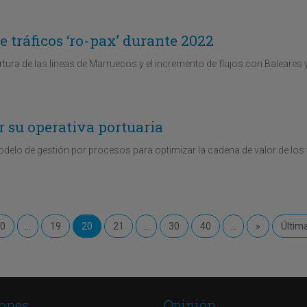
 tráficos ‘ro-pax’ durante 2022
tura de las líneas de Marruecos y el incremento de flujos con Baleares 
ar su operativa portuaria
modelo de gestión por procesos para optimizar la cadena de valor de los 
10
...
19
20
21
...
30
40
...
»
Últim
ones
Opinión