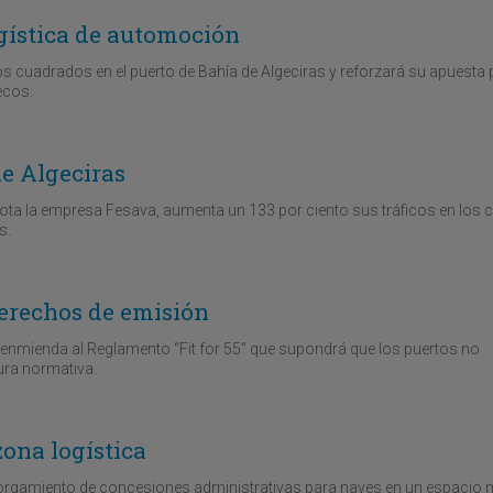
gística de automoción
 cuadrados en el puerto de Bahía de Algeciras y reforzará su apuesta p
ecos.
e Algeciras
explota la empresa Fesava, aumenta un 133 por ciento sus tráficos en los 
s.
derechos de emisión
enmienda al Reglamento “Fit for 55” que supondrá que los puertos no
ura normativa.
zona logística
 otorgamiento de concesiones administrativas para naves en un espaci