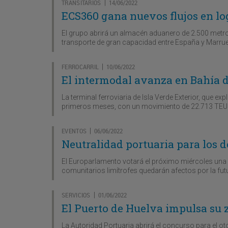
TRANSITARIOS
14/06/2022
|
ECS360 gana nuevos flujos en lo
El grupo abrirá un almacén aduanero de 2.500 metros
transporte de gran capacidad entre España y Marru
FERROCARRIL
10/06/2022
|
El intermodal avanza en Bahía d
La terminal ferroviaria de Isla Verde Exterior, que 
primeros meses, con un movimiento de 22.713 TEU
EVENTOS
06/06/2022
|
Neutralidad portuaria para los 
El Europarlamento votará el próximo miércoles una 
comunitarios limítrofes quedarán afectos por la fut
SERVICIOS
01/06/2022
|
El Puerto de Huelva impulsa su 
La Autoridad Portuaria abrirá el concurso para el