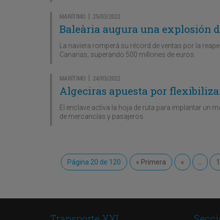
MARÍTIMO
25/03/2022
|
Baleària augura una explosión de
La naviera romperá su récord de ventas por la reaper
Canarias, superando 500 millones de euros.
MARÍTIMO
24/03/2022
|
Algeciras apuesta por flexibiliz
El enclave activa la hoja de ruta para implantar un 
de mercancías y pasajeros.
Página 20 de 120
« Primera
«
...
Transporte XXI
Secci