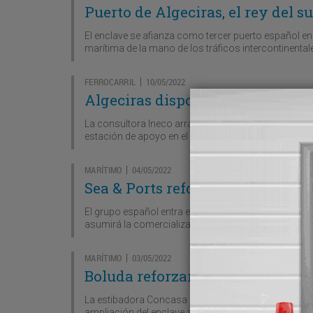
Puerto de Algeciras, el rey del su
El enclave se afianza como tercer puerto español en
marítima de la mano de los tráficos intercontinenta
FERROCARRIL
10/05/2022
|
Algeciras dispondrá de mayor c
La consultora Ineco arranca la elaboración de un pla
estación de apoyo en el exterior del puerto andaluz q
MARÍTIMO
04/05/2022
|
Sea & Ports reforzará los tráfic
El grupo español entra en la agencia NAL Maroc, que
asumirá la comercialización de Marguisa en el encla
MARÍTIMO
03/05/2022
|
Boluda reforzará su apuesta por
La estibadora Concasa presenta la única oferta al 
ampliación del enclave andaluz.