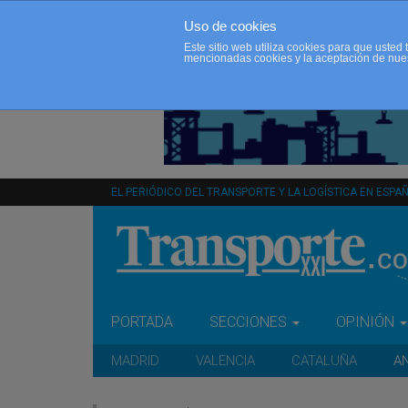
Uso de cookies
Este sitio web utiliza cookies para que uste
mencionadas cookies y la aceptación de nue
EL PERIÓDICO DEL TRANSPORTE Y LA LOGÍSTICA EN ESPA
PORTADA
SECCIONES
OPINIÓN
MADRID
VALENCIA
CATALUÑA
A