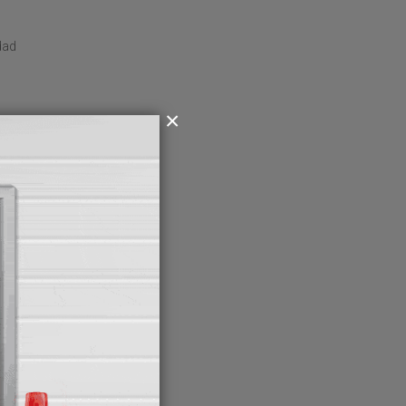
dad
r una
vez,
a