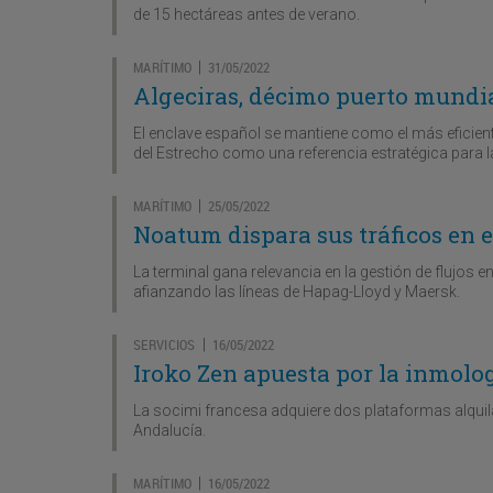
de 15 hectáreas antes de verano.
MARÍTIMO
31/05/2022
|
Algeciras, décimo puerto mundi
El enclave español se mantiene como el más eficien
del Estrecho como una referencia estratégica para l
MARÍTIMO
25/05/2022
|
Noatum dispara sus tráficos en 
La terminal gana relevancia en la gestión de flujos 
afianzando las líneas de Hapag-Lloyd y Maersk.
SERVICIOS
16/05/2022
|
Iroko Zen apuesta por la inmolog
La socimi francesa adquiere dos plataformas alquila
Andalucía.
MARÍTIMO
16/05/2022
|