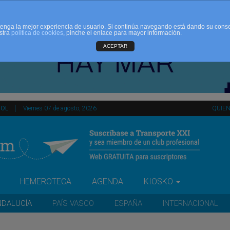
d tenga la mejor experiencia de usuario. Si continúa navegando está dando su cons
stra
política de cookies
, pinche el enlace para mayor información.
ACEPTAR
ÑOL
Viernes 07 de agosto, 2026
QUIE
HEMEROTECA
AGENDA
KIOSKO
NDALUCÍA
PAÍS VASCO
ESPAÑA
INTERNACIONAL