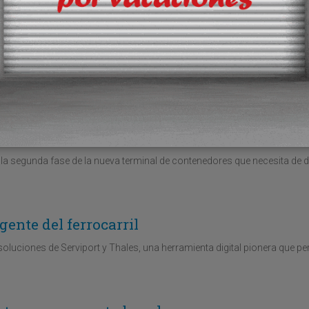
anipulación de carga rodada para incentivar el tráfico ro-pax entre Pení
 norte de África y Europa.
ella de carbono
a la segunda fase de la nueva terminal de contenedores que necesita de 
gente del ferrocarril
soluciones de Serviport y Thales, una herramienta digital pionera que pe