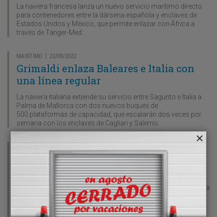
La naviera francesa lanza un nuevo servicio marítimo directo
para contenedores entre la dársena española y enclaves de
Estados Unidos y México, que permite enlazar con África a
través de Tánger-Med.
MARÍTIMO
22/09/2022
|
Grimaldi enlaza Baleares e Italia con
una línea regular
La naviera italiana extiende su servicio entre Sagunto e Italia a
Palma de Mallorca con dos nuevos buques de
500 plataformas de capacidad, que escalarán dos veces por
semana con los enclaves de Cagliari y Salerno.
MARÍTIMO
20/09/2022
|
Puerto de Valencia pierde negocio por
‘alta ocupación’
Las navieras desvían 221.791 contenedores llenos de tránsito a
otras terminales del Mediterráneo por la congestión de las
instalaciones que están trabajando a más de un 80 por ciento
de su capacidad.