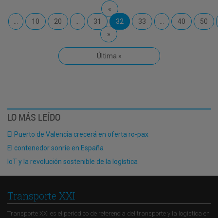
«
...
10
20
...
31
32
33
...
40
50
»
Última »
LO MÁS LEÍDO
El Puerto de Valencia crecerá en oferta ro-pax
El contenedor sonríe en España
IoT y la revolución sostenible de la logística
Transporte XXI
Transporte XXI es el periódico de referencia del transporte y la logística en