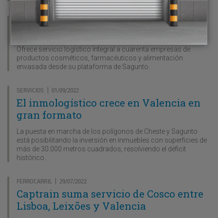
OPERADORES LOGÍSTICOS
07/09/2022
|
AZA gana peso como operador 4PL
Ofrece servicio logístico integral a cuarenta empresas de
productos cosméticos, farmacéuticos y alimentación
envasada desde su plataforma de Sagunto.
SERVICIOS
01/09/2022
|
El inmologístico crece en Valencia en
gran formato
La puesta en marcha de los polígonos de Cheste y Sagunto
está posibilitando la inversión en inmuebles con superficies de
más de 30.000 metros cuadrados, resolviendo el déficit
histórico.
FERROCARRIL
29/07/2022
|
Captrain suma servicio de Cosco entre
Lisboa, Leixões y Valencia