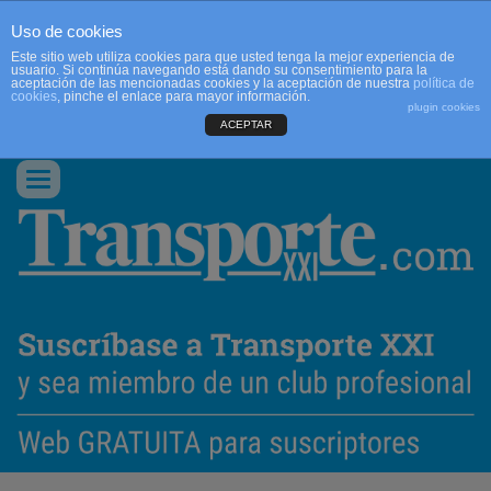
Uso de cookies
Este sitio web utiliza cookies para que usted tenga la mejor experiencia de
usuario. Si continúa navegando está dando su consentimiento para la
aceptación de las mencionadas cookies y la aceptación de nuestra
política de
cookies
, pinche el enlace para mayor información.
plugin cookies
ACEPTAR
QUIENES SOMOS
CONTACTO
PUBLICIDAD
ACCEDER
Conmutar
navegación