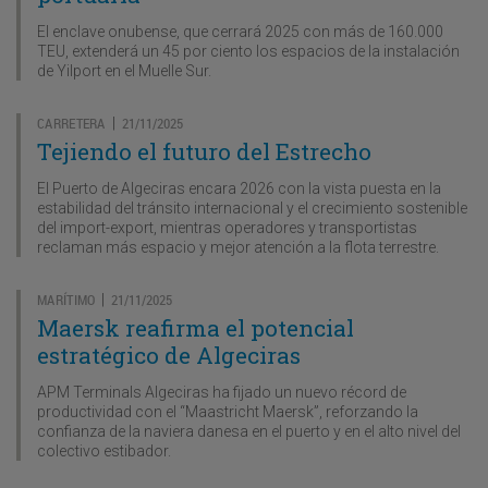
El enclave onubense, que cerrará 2025 con más de 160.000
TEU, extenderá un 45 por ciento los espacios de la instalación
de Yilport en el Muelle Sur.
CARRETERA
21/11/2025
|
Tejiendo el futuro del Estrecho
El Puerto de Algeciras encara 2026 con la vista puesta en la
estabilidad del tránsito internacional y el crecimiento sostenible
del import-export, mientras operadores y transportistas
reclaman más espacio y mejor atención a la flota terrestre.
MARÍTIMO
21/11/2025
|
Maersk reafirma el potencial
estratégico de Algeciras
APM Terminals Algeciras ha fijado un nuevo récord de
productividad con el “Maastricht Maersk”, reforzando la
confianza de la naviera danesa en el puerto y en el alto nivel del
colectivo estibador.