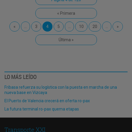
« Primera
«
...
3
4
5
...
10
20
...
»
Última »
LO MÁS LEÍDO
Fribasa refuerza su logística con la puesta en marcha de una
nueva base en Vizcaya
El Puerto de Valencia crecerá en oferta ro-pax
La futura terminal ro-pax quema etapas
Transporte XXI