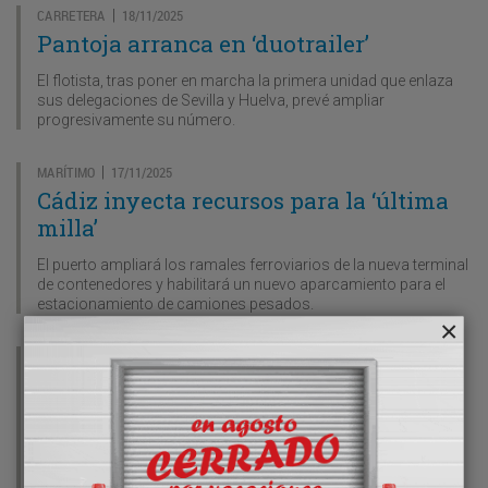
CARRETERA
18/11/2025
|
Pantoja arranca en ‘duotrailer’
El flotista, tras poner en marcha la primera unidad que enlaza
sus delegaciones de Sevilla y Huelva, prevé ampliar
progresivamente su número.
MARÍTIMO
17/11/2025
|
Cádiz inyecta recursos para la ‘última
milla’
El puerto ampliará los ramales ferroviarios de la nueva terminal
de contenedores y habilitará un nuevo aparcamiento para el
estacionamiento de camiones pesados.
MARÍTIMO
14/11/2025
|
Yilport Huelva gana peso en el
Atlántico
El tráfico de contenedores en el enclave onubense crece a un
ritmo del 30% y apunta a un nuevo techo histórico en 2025 por
encima de los 110.000 TEU.