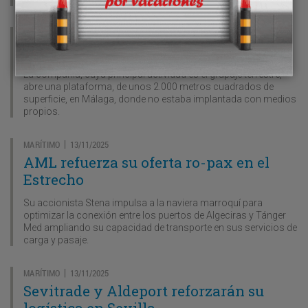
TRANSITARIOS
13/11/2025
|
Arcese gana capacidad logística
La compañía, cuya principal actividad es el grupaje terrestre,
abre una plataforma, de unos 2.000 metros cuadrados de
superficie, en Málaga, donde no estaba implantada con medios
propios.
MARÍTIMO
13/11/2025
|
AML refuerza su oferta ro-pax en el
Estrecho
Su accionista Stena impulsa a la naviera marroquí para
optimizar la conexión entre los puertos de Algeciras y Tánger
Med ampliando su capacidad de transporte en sus servicios de
carga y pasaje.
MARÍTIMO
13/11/2025
|
Sevitrade y Aldeport reforzarán su
logística en Sevilla