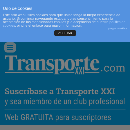
Uso de cookies
Este sitio web utiliza cookies para que usted tenga la mejor experiencia de
usuario. Si continúa navegando está dando su consentimiento para la
aceptación de las mencionadas cookies y la aceptación de nuestra
política de
cookies
, pinche el enlace para mayor información.
plugin cookies
ACEPTAR
QUIENES SOMOS
CONTACTO
PUBLICIDAD
ACCEDER
Conmutar
navegación