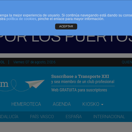
d tenga la mejor experiencia de usuario. Si continúa navegando está dando su cons
stra
política de cookies
, pinche el enlace para mayor información.
ACEPTAR
ÑOL
Viernes 07 de agosto, 2026
QUIE
HEMEROTECA
AGENDA
KIOSKO
NDALUCÍA
PAÍS VASCO
ESPAÑA
INTERNACIONAL