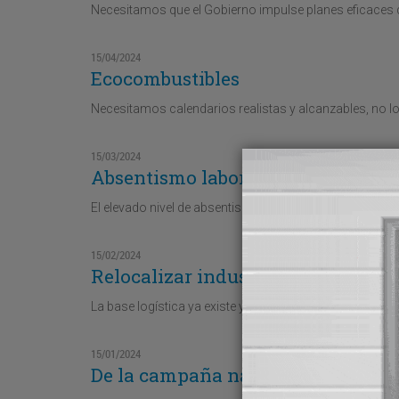
Necesitamos que el Gobierno impulse planes eficaces
15/04/2024
Ecocombustibles
Necesitamos calendarios realistas y alcanzables, no 
15/03/2024
Absentismo laboral y pérdida de 
El elevado nivel de absentismo laboral en España, un
15/02/2024
Relocalizar industria
La base logística ya existe y eso es una ventaja competi
15/01/2024
De la campaña navideña a las dev