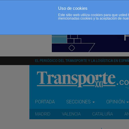
Uso de cookies
Este sitio web utiliza cookies para que uste
mencionadas cookies y la aceptación de nue
EL PERIÓDICO DEL TRANSPORTE Y LA LOGÍSTICA EN ESPA
PORTADA
SECCIONES
OPINIÓN
MADRID
VALENCIA
CATALUÑA
A