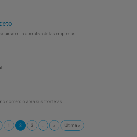
reto
iscuirse en la operativa de las empresas
l
ueño comercio abra sus fronteras
1
2
3
...
»
Última »