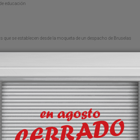
 de educación
los que se establecen desde la moqueta de un despacho de Bruselas
competitividad
 mal endémico que reduce más nuestra productividad
tiva
oluciones