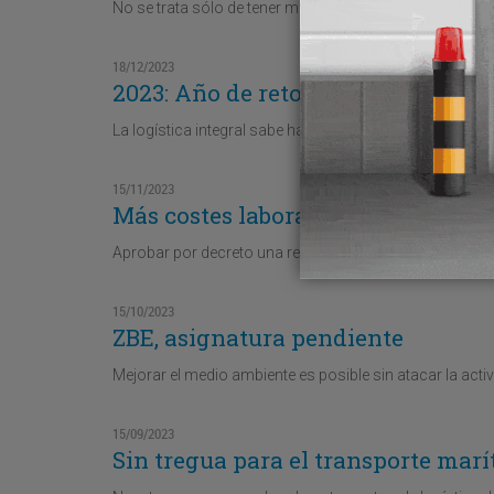
No se trata sólo de tener muchos clientes, sino de que
18/12/2023
2023: Año de retos y éxitos logísti
La logística integral sabe hacer frente a los desafíos con
15/11/2023
Más costes laborales por decreto
Aprobar por decreto una reducción de la jornada labora
15/10/2023
ZBE, asignatura pendiente
Mejorar el medio ambiente es posible sin atacar la acti
15/09/2023
Sin tregua para el transporte mar