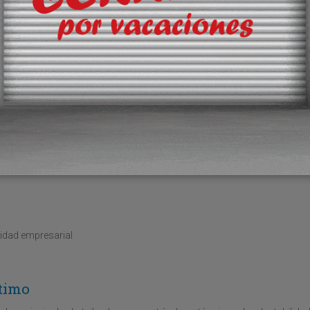
 éstos sean rentables
cos
 éxito, lo cual tiene un precio
l, supone un nuevo golpe al diálogo social y a la negociación colectiva
vidad empresarial
ítimo