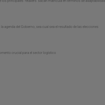
los principales ‘retailers’ sacan matrícula en términos de adaptabilida
 la agenda del Gobierno, sea cual sea el resultado de las elecciones
ento crucial para el sector logístico