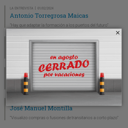
LA ENTREVISTA
01/02/2024
|
Antonio Torregrosa Maicas
“Hay que adaptar la formación a los puertos del futuro”
LA ENTREVISTA
22/01/2024
|
Elvira Gallego Uribe
“El ETS puede suponer una huida de tráficos”
LA ENTREVISTA
15/01/2024
|
María Luz Cobos Rodríguez
“Es preciso un marco de seguridad para invertir en flota”
LA ENTREVISTA
14/12/2023
|
José Manuel Montilla
“Visualizo compras o fusiones de transitarios a corto plazo”