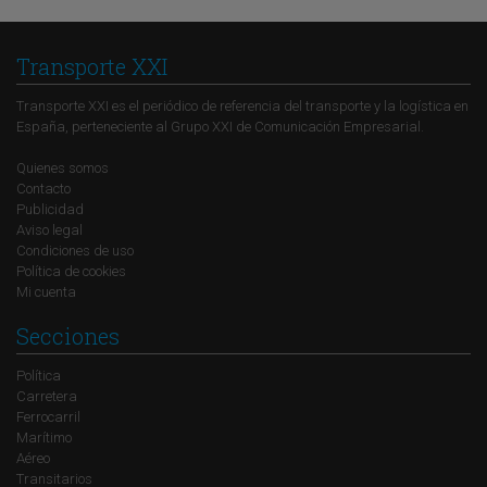
Transporte XXI
Transporte XXI es el periódico de referencia del transporte y la logística en
España, perteneciente al Grupo XXI de Comunicación Empresarial.
Quienes somos
Contacto
Publicidad
Aviso legal
Condiciones de uso
Política de cookies
Mi cuenta
Secciones
Política
Carretera
Ferrocarril
Marítimo
Aéreo
Transitarios