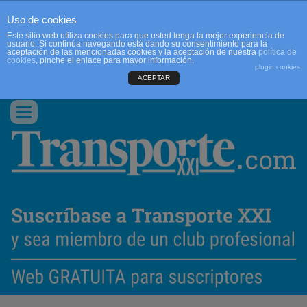
Uso de cookies
Este sitio web utiliza cookies para que usted tenga la mejor experiencia de
usuario. Si continúa navegando está dando su consentimiento para la
aceptación de las mencionadas cookies y la aceptación de nuestra
política de
cookies
, pinche el enlace para mayor información.
plugin cookies
ACEPTAR
QUIENES SOMOS
CONTACTO
PUBLICIDAD
ACCEDER
Conmutar
navegación