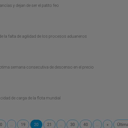
cías y dejan de ser el patito feo
de la falta de agilidad de los procesos aduaneros
 séptima semana consecutiva de descenso en el precio
cidad de carga de la flota mundial
10
...
19
20
21
...
30
40
...
»
Últim