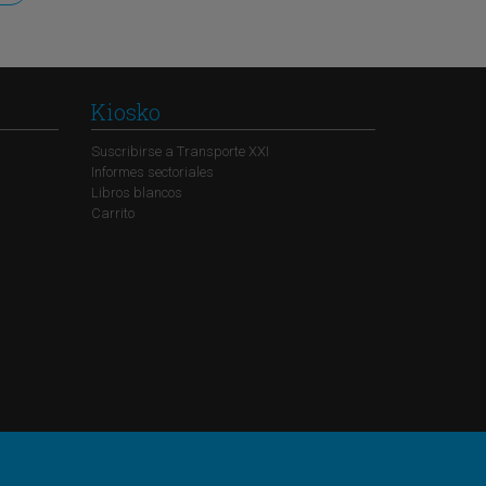
Kiosko
Suscribirse a Transporte XXI
Informes sectoriales
Libros blancos
Carrito