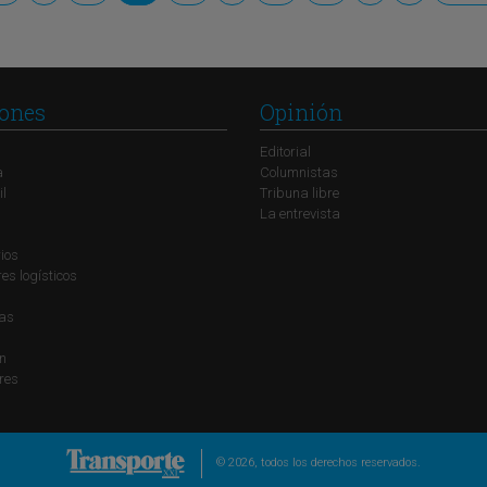
ones
Opinión
Editorial
a
Columnistas
il
Tribuna libre
La entrevista
ios
s logísticos
ías
n
res
© 2026, todos los derechos reservados.