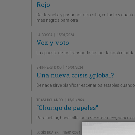
Rojo
Dar la vuelta y pasar por otro sitio, en tanto y cu
más negros para otra
LA ROSCA
15/01/2024
|
Voz y voto
La apuesta de los transportistas por la sostenibilid
SHIPPERS & CO
15/01/2024
|
Una nueva crisis ¿global?
De nada sirve planificar escenarios estables cuand
TRASLUCHANDO
15/01/2024
|
“Chungo de papeles”
Para hablar, hace falta, por este orden: leer, saber, e
LOGÍSTICA 8K
15/01/2024
|