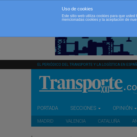
Uso de cookies
Este sitio web utiliza cookies para que uste
mencionadas cookies y la aceptación de nue
EL PERIÓDICO DEL TRANSPORTE Y LA LOGÍSTICA EN ESPA
PORTADA
SECCIONES
OPINIÓN
MADRID
VALENCIA
CATALUÑA
A