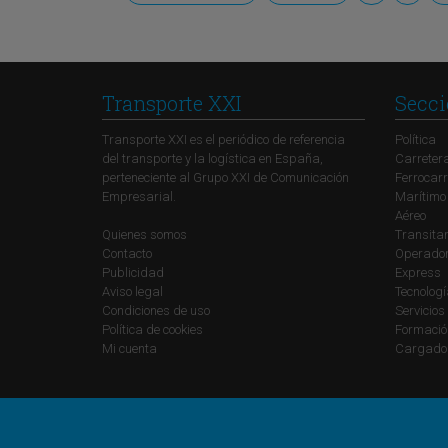
Transporte XXI
Secci
Transporte XXI es el periódico de referencia
Política
del transporte y la logística en España,
Carreter
perteneciente al Grupo XXI de Comunicación
Ferrocarr
Empresarial.
Marítimo
Aéreo
Quienes somos
Transitar
Contacto
Operadore
Publicidad
Express
Aviso legal
Tecnolog
Condiciones de uso
Servicios
Política de cookies
Formació
Mi cuenta
Cargado