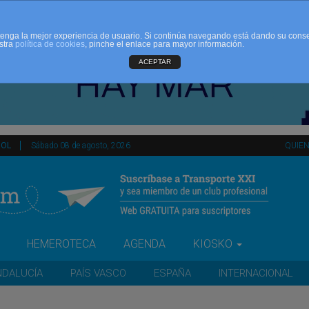
d tenga la mejor experiencia de usuario. Si continúa navegando está dando su cons
stra
política de cookies
, pinche el enlace para mayor información.
ACEPTAR
ÑOL
Sábado 08 de agosto, 2026
QUIE
HEMEROTECA
AGENDA
KIOSKO
NDALUCÍA
PAÍS VASCO
ESPAÑA
INTERNACIONAL