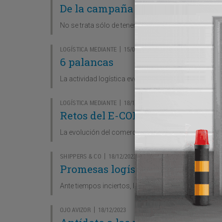
De la campaña navideña a las d
No se trata sólo de tener muchos clientes, sino de 
LOGÍSTICA MEDIANTE
15/01/2024
|
6 palancas
La actividad logística evoluciona en nuestro país 
LOGÍSTICA MEDIANTE
18/12/2023
|
Retos del E-COM
La evolución del comercio electrónico desde la déc
SHIPPERS & CO
18/12/2023
|
Promesas logísticas
Ante tiempos inciertos, la única manera posible de e
OJO AVIZOR
18/12/2023
|