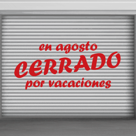
evoluciones
que éstos sean rentables
hacia un paradigma cada vez más competitivo y sostenible
ada de los 90 es imparable
xistir es mediante la militancia en el compromiso